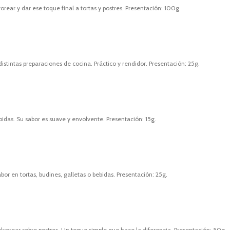
rear y dar ese toque final a tortas y postres. Presentación: 100g.
stintas preparaciones de cocina. Práctico y rendidor. Presentación: 25g.
bidas. Su sabor es suave y envolvente. Presentación: 15g.
bor en tortas, budines, galletas o bebidas. Presentación: 25g.
olvorear sobre postres. Un toque simple que hace la diferencia. Presentación: 50g.