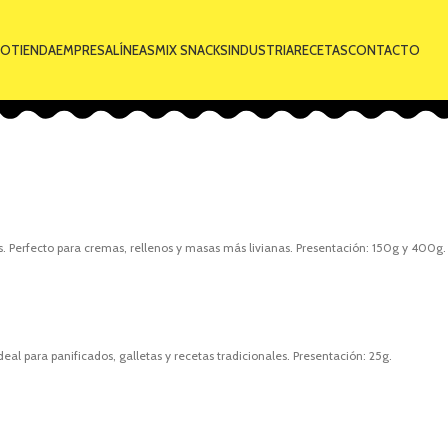
IO
TIENDA
EMPRESA
LÍNEAS
MIX SNACKS
INDUSTRIA
RECETAS
CONTACTO
as. Perfecto para cremas, rellenos y masas más livianas. Presentación: 150g y 400g.
eal para panificados, galletas y recetas tradicionales. Presentación: 25g.