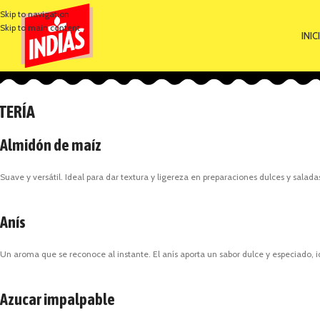
Skip to navigation
Skip to main content
INIC
TERÍA
Almidón de maíz
Suave y versátil. Ideal para dar textura y ligereza en preparaciones dulces y salad
Anís
Un aroma que se reconoce al instante. El anís aporta un sabor dulce y especiado, id
Azucar impalpable