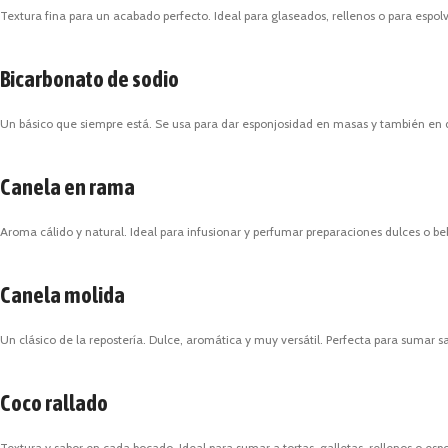
Textura fina para un acabado perfecto. Ideal para glaseados, rellenos o para espolvo
Bicarbonato de sodio
Un básico que siempre está. Se usa para dar esponjosidad en masas y también en di
Canela en rama
Aroma cálido y natural. Ideal para infusionar y perfumar preparaciones dulces o be
Canela molida
Un clásico de la repostería. Dulce, aromática y muy versátil. Perfecta para sumar sa
Coco rallado
Textura y sabor en cada bocado. Ideal para sumar a tortas, galletas, rellenos o esp