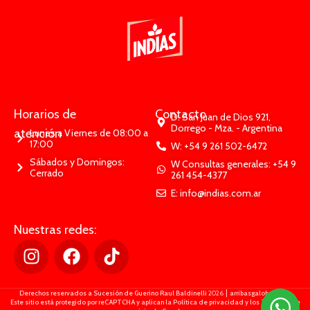
Horarios de
Contacto
D: San Juan de Dios 921,
Dorrego - Mza. - Argentina
atención
Lunes a Viernes de 08:00 a
17:00
W: +54 9 261 502-6472
Sábados y Domingos:
W Consultas generales: +54 9
Cerrado
261 454-4377
E: info@indias.com.ar
Nuestras redes:
|
Derechos reservados a Sucesión de Guerino Raul Baldinelli
2026
arribasgalobart.com
Este sitio está protegido por reCAPTCHA y aplican la Política de privacidad y los Términos de