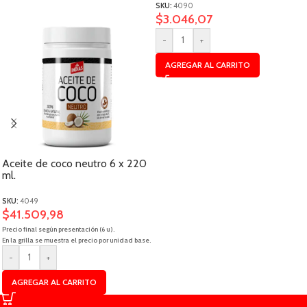
SKU:
4090
$
3.046,07
-
+
AGREGAR AL CARRITO
Aceite de coco neutro 6 x 220
ml.
SKU:
4049
$
41.509,98
Precio final según presentación (6 u).
En la grilla se muestra el precio por unidad base.
-
+
AGREGAR AL CARRITO