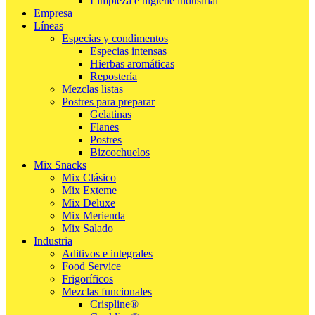
Limpieza e higiene industrial
Empresa
Líneas
Especias y condimentos
Especias intensas
Hierbas aromáticas
Repostería
Mezclas listas
Postres para preparar
Gelatinas
Flanes
Postres
Bizcochuelos
Mix Snacks
Mix Clásico
Mix Exteme
Mix Deluxe
Mix Merienda
Mix Salado
Industria
Aditivos e integrales
Food Service
Frigoríficos
Mezclas funcionales
Crispline®