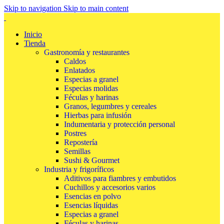
Skip to navigation
Skip to main content
Inicio
Tienda
Gastronomía y restaurantes
Caldos
Enlatados
Especias a granel
Especias molidas
Féculas y harinas
Granos, legumbres y cereales
Hierbas para infusión
Indumentaria y protección personal
Postres
Repostería
Semillas
Sushi & Gourmet
Industria y frigoríficos
Aditivos para fiambres y embutidos
Cuchillos y accesorios varios
Esencias en polvo
Esencias líquidas
Especias a granel
Féculas y harinas