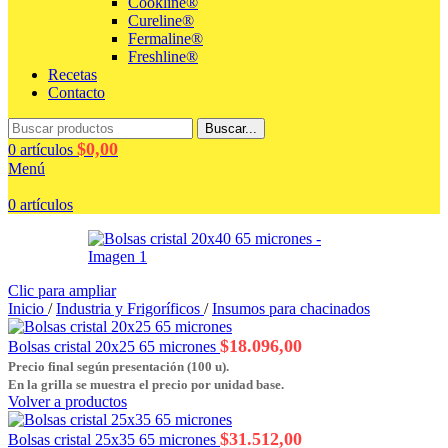
Cookline®
Cureline®
Fermaline®
Freshline®
Recetas
Contacto
Buscar...
$
0,00
0
artículos
Menú
0
artículos
Clic para ampliar
Inicio
/
Industria y Frigoríficos
/
Insumos para chacinados
$
18.096,00
Bolsas cristal 20x25 65 micrones
Precio final según presentación (100 u).
En la grilla se muestra el precio por unidad base.
Volver a productos
$
31.512,00
Bolsas cristal 25x35 65 micrones