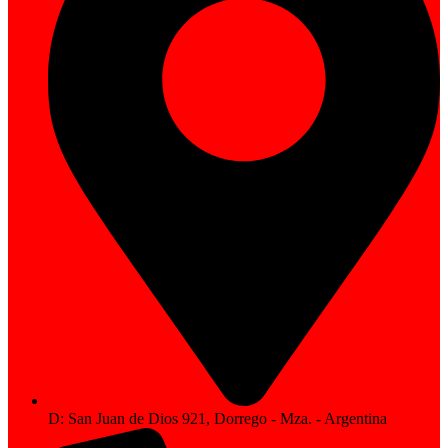
D: San Juan de Dios 921, Dorrego - Mza. - Argentina