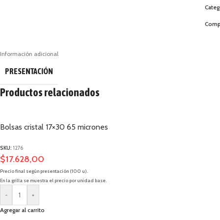
Categ
Compa
Información adicional
PRESENTACIÓN
Productos relacionados
Bolsas cristal 17×30 65 micrones
SKU:
1276
$
17.628,00
Precio final según presentación (100 u).
En la grilla se muestra el precio por unidad base.
-
+
Agregar al carrito