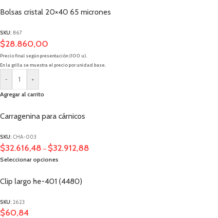
Bolsas cristal 20×40 65 micrones
SKU:
867
$
28.860,00
Precio final según presentación (100 u).
En la grilla se muestra el precio por unidad base.
-
+
Agregar al carrito
Carragenina para cárnicos
SKU:
CHA-003
$
32.616,48
$
32.912,88
–
Seleccionar opciones
Clip largo he-401 (4480)
SKU:
2623
$
60,84