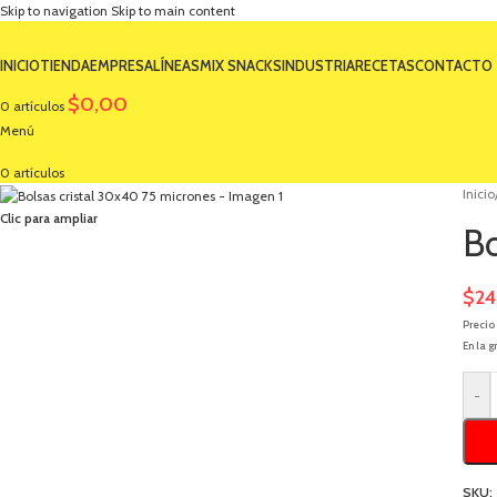
Skip to navigation
Skip to main content
INICIO
TIENDA
EMPRESA
LÍNEAS
MIX SNACKS
INDUSTRIA
RECETAS
CONTACTO
$
0,00
0
artículos
Menú
0
artículos
Inicio
Clic para ampliar
Bo
$
24
Precio
En la g
-
SKU: