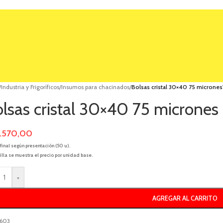
/
Industria y Frigoríficos
/
Insumos para chacinados
/
Bolsas cristal 30×40 75 micrones
lsas cristal 30×40 75 micrones
.570,00
 final según presentación (50 u).
rilla se muestra el precio por unidad base.
+
AGREGAR AL CARRITO
603