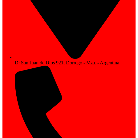
D: San Juan de Dios 921, Dorrego - Mza. - Argentina