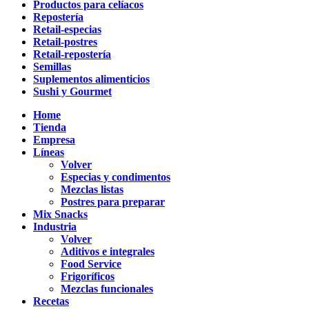
Productos para celíacos
Repostería
Retail-especias
Retail-postres
Retail-repostería
Semillas
Suplementos alimenticios
Sushi y Gourmet
Home
Tienda
Empresa
Líneas
Volver
Especias y condimentos
Mezclas listas
Postres para preparar
Mix Snacks
Industria
Volver
Aditivos e integrales
Food Service
Frigoríficos
Mezclas funcionales
Recetas