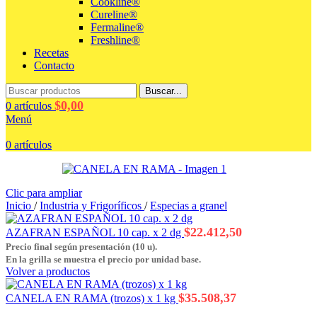
Cookline®
Cureline®
Fermaline®
Freshline®
Recetas
Contacto
Buscar...
$
0,00
0
artículos
Menú
0
artículos
Clic para ampliar
Inicio
/
Industria y Frigoríficos
/
Especias a granel
$
22.412,50
AZAFRAN ESPAÑOL 10 cap. x 2 dg
Precio final según presentación (10 u).
En la grilla se muestra el precio por unidad base.
Volver a productos
$
35.508,37
CANELA EN RAMA (trozos) x 1 kg