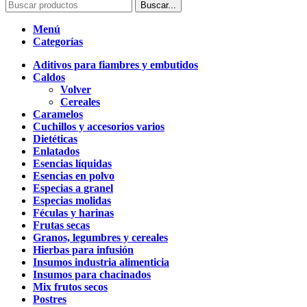
Buscar...
Menú
Categorías
Aditivos para fiambres y embutidos
Caldos
Volver
Cereales
Caramelos
Cuchillos y accesorios varios
Dietéticas
Enlatados
Esencias líquidas
Esencias en polvo
Especias a granel
Especias molidas
Féculas y harinas
Frutas secas
Granos, legumbres y cereales
Hierbas para infusión
Insumos industria alimenticia
Insumos para chacinados
Mix frutos secos
Postres