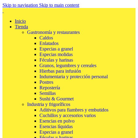
Skip to navigation
Skip to main content
Inicio
Tienda
Gastronomía y restaurantes
Caldos
Enlatados
Especias a granel
Especias molidas
Féculas y harinas
Granos, legumbres y cereales
Hierbas para infusión
Indumentaria y protección personal
Postres
Repostería
Semillas
Sushi & Gourmet
Industria y frigoríficos
Aditivos para fiambres y embutidos
Cuchillos y accesorios varios
Esencias en polvo
Esencias líquidas
Especias a granel
Féculas y harinas