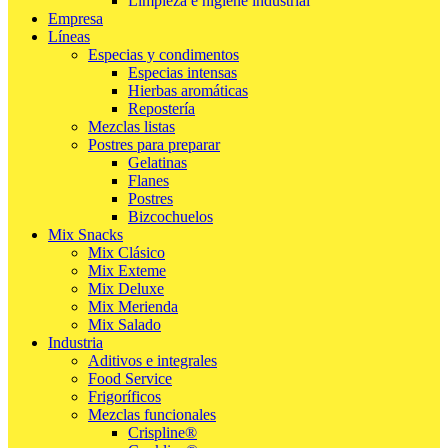
Limpieza e higiene industrial
Empresa
Líneas
Especias y condimentos
Especias intensas
Hierbas aromáticas
Repostería
Mezclas listas
Postres para preparar
Gelatinas
Flanes
Postres
Bizcochuelos
Mix Snacks
Mix Clásico
Mix Exteme
Mix Deluxe
Mix Merienda
Mix Salado
Industria
Aditivos e integrales
Food Service
Frigoríficos
Mezclas funcionales
Crispline®