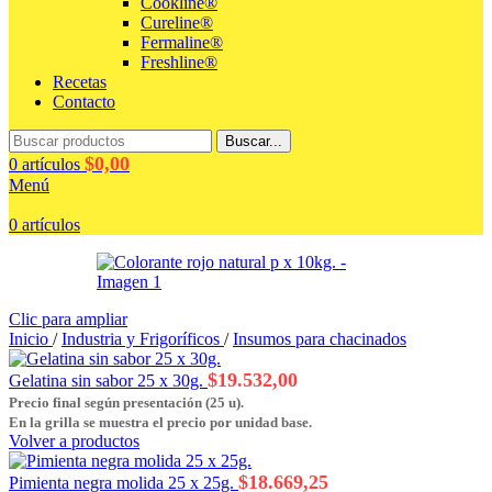
Cookline®
Cureline®
Fermaline®
Freshline®
Recetas
Contacto
Buscar...
$
0,00
0
artículos
Menú
0
artículos
Clic para ampliar
Inicio
/
Industria y Frigoríficos
/
Insumos para chacinados
$
19.532,00
Gelatina sin sabor 25 x 30g.
Precio final según presentación (25 u).
En la grilla se muestra el precio por unidad base.
Volver a productos
$
18.669,25
Pimienta negra molida 25 x 25g.