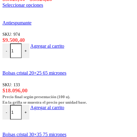
de
Este
Seleccionar opciones
precios:
producto
desde
tiene
$5.029,44
varias
Antiespumante
hasta
variantes.
$5.324,28
Las
SKU:
974
opciones
$
9.500,40
se
Antiespumante cantidad
Agregar al carrito
pueden
-
+
elegir
en
la
página
Bolsas cristal 20×25 65 micrones
del
producto
SKU:
133
$
18.096,00
Precio final según presentación (100 u).
En la grilla se muestra el precio por unidad base.
Bolsas cristal 20x25 65 micrones cantidad
Agregar al carrito
-
+
Bolsas cristal 30×35 75 micrones