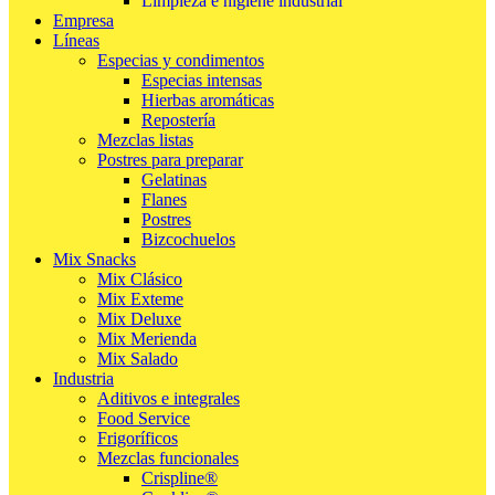
Limpieza e higiene industrial
Empresa
Líneas
Especias y condimentos
Especias intensas
Hierbas aromáticas
Repostería
Mezclas listas
Postres para preparar
Gelatinas
Flanes
Postres
Bizcochuelos
Mix Snacks
Mix Clásico
Mix Exteme
Mix Deluxe
Mix Merienda
Mix Salado
Industria
Aditivos e integrales
Food Service
Frigoríficos
Mezclas funcionales
Crispline®