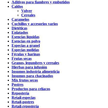
Aditivos para fiambres y embutidos
Caldos
Volver
Cereales
Caramelos
Cuchillos y accesorios varios
Dietéticas
Enlatados
Esencias líquidas
Esencias en polvo
Especias a granel
Especias molidas
Féculas y harinas
Frutas secas
Granos, legumbres y cereales
Hierbas para infusión
Insumos industria alimenticia
Insumos para chacinados
Mix frutos secos
Postres
Productos para celíacos
Repostería
Retail-especias
Retail-postres
Retail-repostería