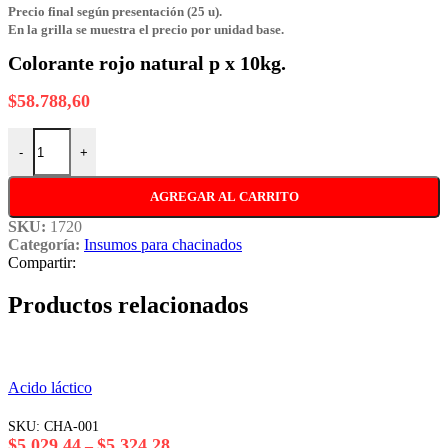
Precio final según presentación (25 u).
En la grilla se muestra el precio por unidad base.
Colorante rojo natural p x 10kg.
$
58.788,60
Colorante rojo natural p x 10kg. cantidad
-
+
AGREGAR AL CARRITO
SKU:
1720
Categoría:
Insumos para chacinados
Compartir:
Productos relacionados
Acido láctico
SKU:
CHA-001
Rango
$
5.029,44
$
5.324,28
–