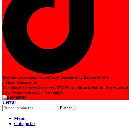
|
Derechos reservados a Sucesión de Guerino Raul Baldinelli
2026
arribasgalobart.com
Este sitio está protegido por reCAPTCHA y aplican la Política de privacidad
y los Términos de servicio de Google.
Cerrar
Buscar...
Menú
Categorías