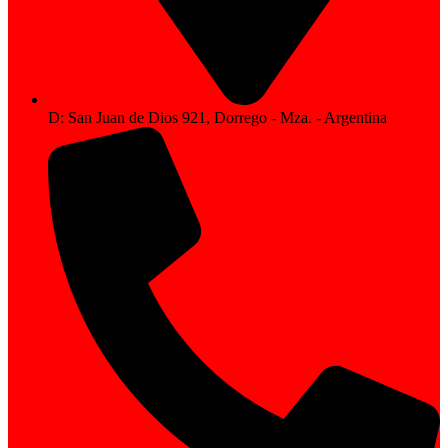
D: San Juan de Dios 921, Dorrego - Mza. - Argentina