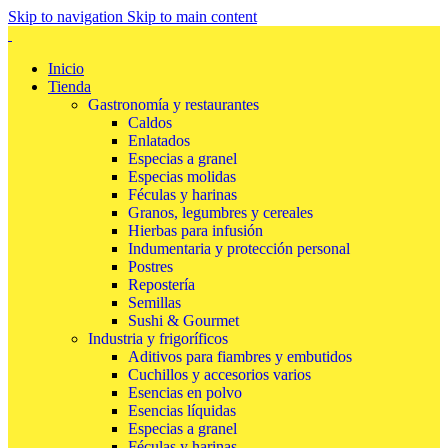
Skip to navigation
Skip to main content
Inicio
Tienda
Gastronomía y restaurantes
Caldos
Enlatados
Especias a granel
Especias molidas
Féculas y harinas
Granos, legumbres y cereales
Hierbas para infusión
Indumentaria y protección personal
Postres
Repostería
Semillas
Sushi & Gourmet
Industria y frigoríficos
Aditivos para fiambres y embutidos
Cuchillos y accesorios varios
Esencias en polvo
Esencias líquidas
Especias a granel
Féculas y harinas