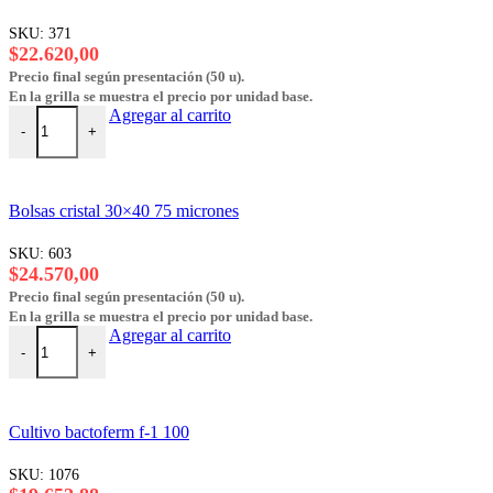
SKU:
371
$
22.620,00
Precio final según presentación (50 u).
En la grilla se muestra el precio por unidad base.
Bolsas cristal 30x35 75 micrones cantidad
Agregar al carrito
-
+
Bolsas cristal 30×40 75 micrones
SKU:
603
$
24.570,00
Precio final según presentación (50 u).
En la grilla se muestra el precio por unidad base.
Bolsas cristal 30x40 75 micrones cantidad
Agregar al carrito
-
+
Cultivo bactoferm f-1 100
SKU:
1076