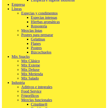
Limpieza e higiene industrial
Empresa
Líneas
Especias y condimentos
Especias intensas
Hierbas aromáticas
Repostería
Mezclas listas
Postres para preparar
Gelatinas
Flanes
Postres
Bizcochuelos
Mix Snacks
Mix Clásico
Mix Exteme
Mix Deluxe
Mix Merienda
Mix Salado
Industria
Aditivos e integrales
Food Service
Frigoríficos
Mezclas funcionales
Crispline®