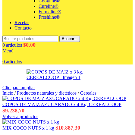
Cookline®
Cureline®
Fermaline®
Freshline®
Recetas
Contacto
Buscar...
$
0,00
0
artículos
Menú
0
artículos
Clic para ampliar
Inicio
/
Productos naturales y dietéticos
/
Cereales
COPOS DE MAIZ AZUCARADO x 4 Kg. CEREALCOOP
$
9.238,70
Volver a productos
$
10.887,30
MIX COCO NUTS x 1 kg