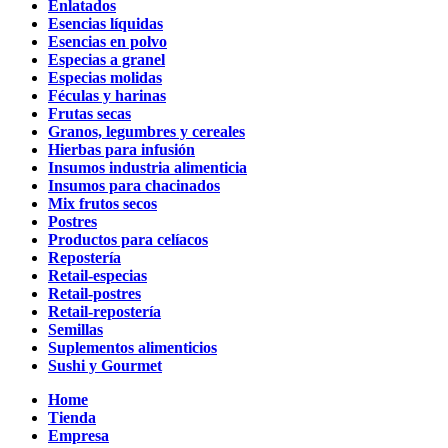
Enlatados
Esencias líquidas
Esencias en polvo
Especias a granel
Especias molidas
Féculas y harinas
Frutas secas
Granos, legumbres y cereales
Hierbas para infusión
Insumos industria alimenticia
Insumos para chacinados
Mix frutos secos
Postres
Productos para celíacos
Repostería
Retail-especias
Retail-postres
Retail-repostería
Semillas
Suplementos alimenticios
Sushi y Gourmet
Home
Tienda
Empresa