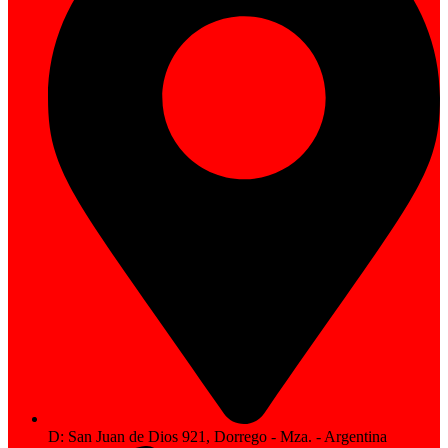
D: San Juan de Dios 921, Dorrego - Mza. - Argentina