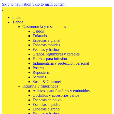
Skip to navigation
Skip to main content
Inicio
Tienda
Gastronomía y restaurantes
Caldos
Enlatados
Especias a granel
Especias molidas
Féculas y harinas
Granos, legumbres y cereales
Hierbas para infusión
Indumentaria y protección personal
Postres
Repostería
Semillas
Sushi & Gourmet
Industria y frigoríficos
Aditivos para fiambres y embutidos
Cuchillos y accesorios varios
Esencias en polvo
Esencias líquidas
Especias a granel
Féculas y harinas