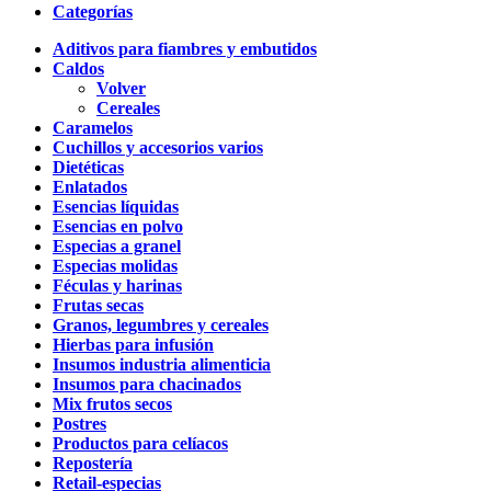
Categorías
Aditivos para fiambres y embutidos
Caldos
Volver
Cereales
Caramelos
Cuchillos y accesorios varios
Dietéticas
Enlatados
Esencias líquidas
Esencias en polvo
Especias a granel
Especias molidas
Féculas y harinas
Frutas secas
Granos, legumbres y cereales
Hierbas para infusión
Insumos industria alimenticia
Insumos para chacinados
Mix frutos secos
Postres
Productos para celíacos
Repostería
Retail-especias