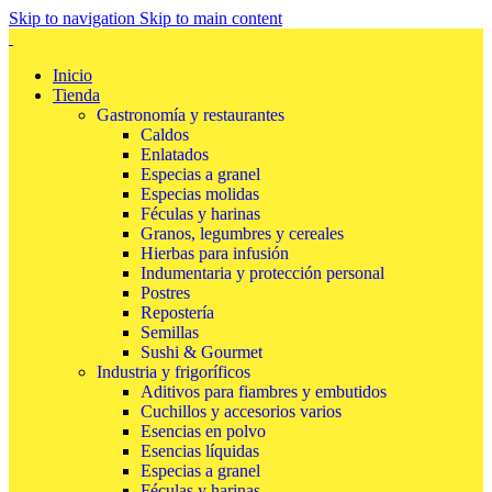
Skip to navigation
Skip to main content
Inicio
Tienda
Gastronomía y restaurantes
Caldos
Enlatados
Especias a granel
Especias molidas
Féculas y harinas
Granos, legumbres y cereales
Hierbas para infusión
Indumentaria y protección personal
Postres
Repostería
Semillas
Sushi & Gourmet
Industria y frigoríficos
Aditivos para fiambres y embutidos
Cuchillos y accesorios varios
Esencias en polvo
Esencias líquidas
Especias a granel
Féculas y harinas