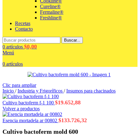
Cookline®
Cureline®
Fermaline®
Freshline®
Recetas
Contacto
Buscar...
$
0,00
0
artículos
Menú
0
artículos
Clic para ampliar
Inicio
/
Industria y Frigoríficos
/
Insumos para chacinados
$
19.652,88
Cultivo bactoferm f-1 100
Volver a productos
$
133.726,32
Esencia mortadela ar 00802
Cultivo bactoferm mold 600