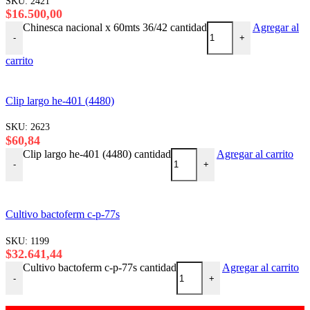
SKU:
2421
$
16.500,00
Chinesca nacional x 60mts 36/42 cantidad
Agregar al
-
+
carrito
Clip largo he-401 (4480)
SKU:
2623
$
60,84
Clip largo he-401 (4480) cantidad
Agregar al carrito
-
+
Cultivo bactoferm c-p-77s
SKU:
1199
$
32.641,44
Cultivo bactoferm c-p-77s cantidad
Agregar al carrito
-
+