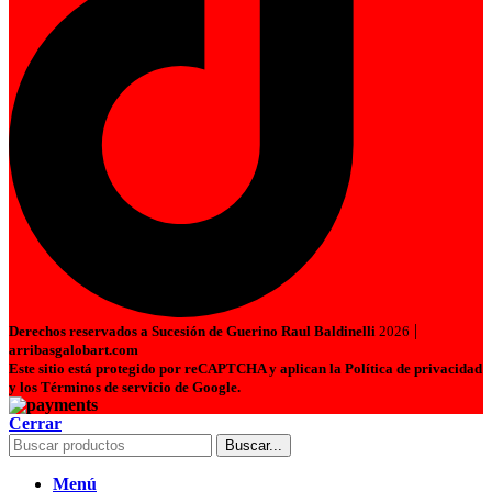
|
Derechos reservados a Sucesión de Guerino Raul Baldinelli
2026
arribasgalobart.com
Este sitio está protegido por reCAPTCHA y aplican la Política de privacidad
y los Términos de servicio de Google.
Cerrar
Buscar...
Menú