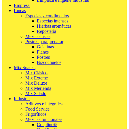
Limpieza e higiene industrial
Empresa
Líneas
Especias y condimentos
Especias intensas
Hierbas aromáticas
Repostería
Mezclas listas
Postres para preparar
Gelatinas
Flanes
Postres
Bizcochuelos
Mix Snacks
Mix Clásico
Mix Exteme
Mix Deluxe
Mix Merienda
Mix Salado
Industria
Aditivos e integrales
Food Service
Frigoríficos
Mezclas funcionales
Crispline®