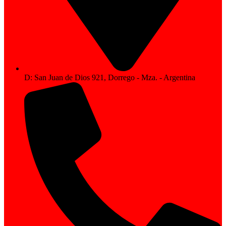
D: San Juan de Dios 921, Dorrego - Mza. - Argentina