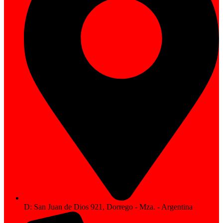
D: San Juan de Dios 921, Dorrego - Mza. - Argentina