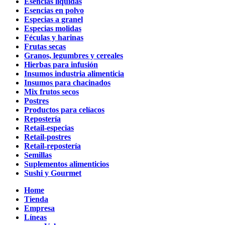
Esencias líquidas
Esencias en polvo
Especias a granel
Especias molidas
Féculas y harinas
Frutas secas
Granos, legumbres y cereales
Hierbas para infusión
Insumos industria alimenticia
Insumos para chacinados
Mix frutos secos
Postres
Productos para celíacos
Repostería
Retail-especias
Retail-postres
Retail-repostería
Semillas
Suplementos alimenticios
Sushi y Gourmet
Home
Tienda
Empresa
Líneas