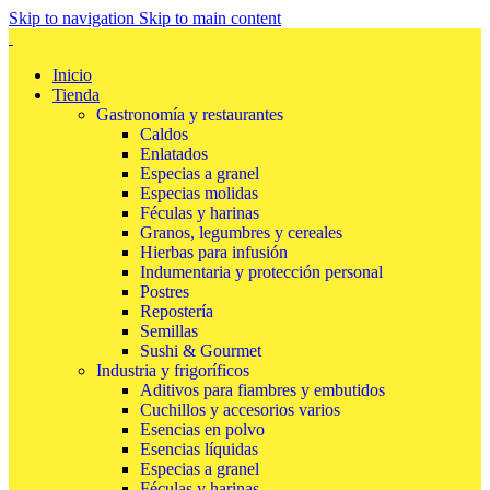
Skip to navigation
Skip to main content
Inicio
Tienda
Gastronomía y restaurantes
Caldos
Enlatados
Especias a granel
Especias molidas
Féculas y harinas
Granos, legumbres y cereales
Hierbas para infusión
Indumentaria y protección personal
Postres
Repostería
Semillas
Sushi & Gourmet
Industria y frigoríficos
Aditivos para fiambres y embutidos
Cuchillos y accesorios varios
Esencias en polvo
Esencias líquidas
Especias a granel
Féculas y harinas