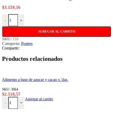
$
3.159,16
GELATINA DE CEREZA x 1 kg cantidad
-
+
AGREGAR AL CARRITO
SKU:
116
Categoría:
Postres
Compartir:
Productos relacionados
Alimento a base de azucar y cacao x 1kg.
SKU:
3964
$
2.518,57
Alimento a base de azucar y cacao x 1kg. cantidad
Agregar al carrito
-
+