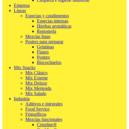
Limpieza e higiene industrial
Empresa
Líneas
Especias y condimentos
Especias intensas
Hierbas aromáticas
Repostería
Mezclas listas
Postres para preparar
Gelatinas
Flanes
Postres
Bizcochuelos
Mix Snacks
Mix Clásico
Mix Exteme
Mix Deluxe
Mix Merienda
Mix Salado
Industria
Aditivos e integrales
Food Service
Frigoríficos
Mezclas funcionales
Crispline®