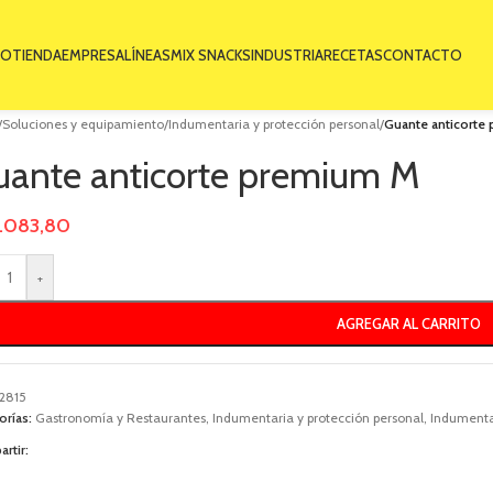
IO
TIENDA
EMPRESA
LÍNEAS
MIX SNACKS
INDUSTRIA
RECETAS
CONTACTO
/
Soluciones y equipamiento
/
Indumentaria y protección personal
/
Guante anticorte
uante anticorte premium M
.083,80
+
AGREGAR AL CARRITO
2815
orías:
Gastronomía y Restaurantes
,
Indumentaria y protección personal
,
Indumentar
rtir: