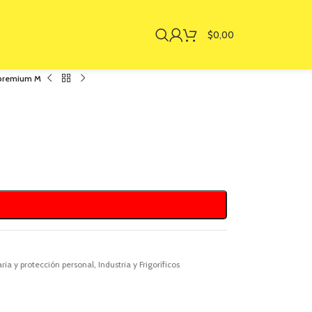
$
0,00
 premium M
ia y protección personal
,
Industria y Frigoríficos