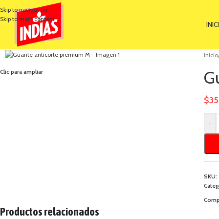
Skip to navigation
Skip to main content
INIC
Inicio
G
Clic para ampliar
$
35
-
SKU:
Categ
Compa
Productos relacionados