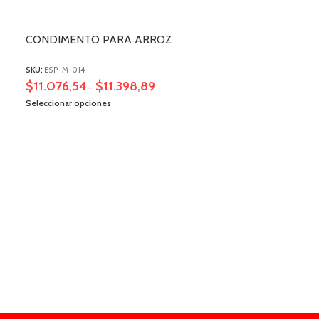
CONDIMENTO PARA ARROZ
SKU:
ESP-M-014
$
11.076,54
$
11.398,89
–
Seleccionar opciones
CURCUMA MO
SKU:
ESP-M-016
$
6.929,82
$
–
Seleccionar opcio