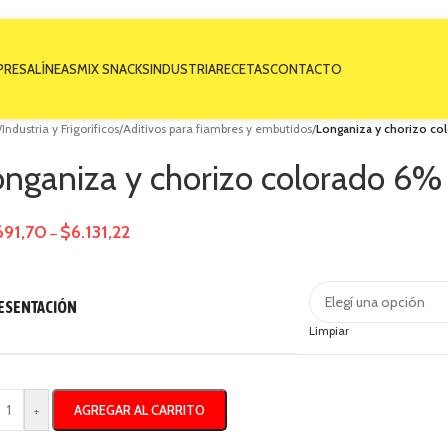
PRESA
LÍNEAS
MIX SNACKS
INDUSTRIA
RECETAS
CONTACTO
/
Industria y Frigoríficos
/
Aditivos para fiambres y embutidos
/
Longaniza y chorizo col
nganiza y chorizo colorado 6% 
691,70
$
6.131,22
–
ESENTACIÓN
Limpiar
AGREGAR AL CARRITO
+