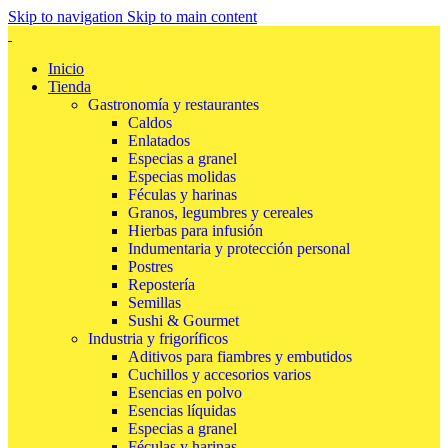
Skip to navigation
Skip to main content
Inicio
Tienda
Gastronomía y restaurantes
Caldos
Enlatados
Especias a granel
Especias molidas
Féculas y harinas
Granos, legumbres y cereales
Hierbas para infusión
Indumentaria y protección personal
Postres
Repostería
Semillas
Sushi & Gourmet
Industria y frigoríficos
Aditivos para fiambres y embutidos
Cuchillos y accesorios varios
Esencias en polvo
Esencias líquidas
Especias a granel
Féculas y harinas