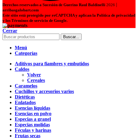
|
Derechos reservados a Sucesión de Guerino Raul Baldinelli
2026
arribasgalobart.com
Este sitio está protegido por reCAPTCHA y aplican la Política de privacidad
y los Términos de servicio de Google.
Cerrar
Buscar...
Menú
Categorías
Aditivos para fiambres y embutidos
Caldos
Volver
Cereales
Caramelos
Cuchillos y accesorios varios
Dietéticas
Enlatados
Esencias líquidas
Esencias en polvo
Especias a granel
Especias molidas
Féculas y harinas
Frutas secas