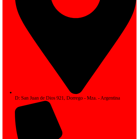
D: San Juan de Dios 921, Dorrego - Mza. - Argentina