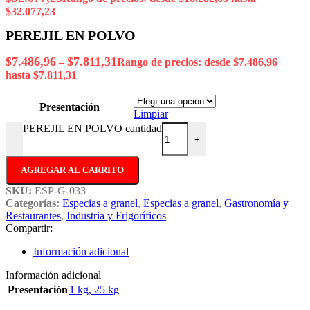
$32.077,23
PEREJIL EN POLVO
$
7.486,96
$
7.811,31
–
Rango de precios: desde $7.486,96
hasta $7.811,31
Presentación
Limpiar
PEREJIL EN POLVO cantidad
-
+
AGREGAR AL CARRITO
SKU:
ESP-G-033
Categorías:
Especias a granel
,
Especias a granel
,
Gastronomía y
Restaurantes
,
Industria y Frigoríficos
Compartir:
Información adicional
Información adicional
Presentación
1 kg
,
25 kg