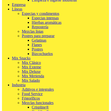
Limpieza e higiene industrial
Empresa
Líneas
Especias y condimentos
Especias intensas
Hierbas aromáticas
Repostería
Mezclas listas
Postres para preparar
Gelatinas
Flanes
Postres
Bizcochuelos
Mix Snacks
Mix Clásico
Mix Exteme
Mix Deluxe
Mix Merienda
Mix Salado
Industria
Aditivos e integrales
Food Service
Frigoríficos
Mezclas funcionales
Crispline®