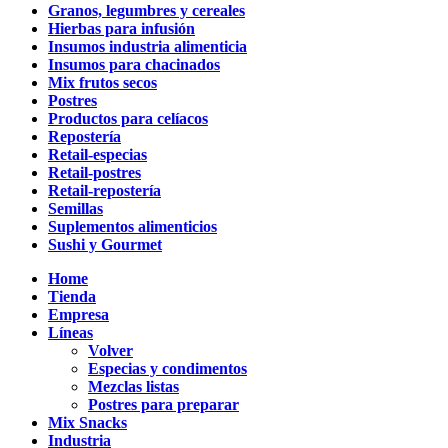
Granos, legumbres y cereales
Hierbas para infusión
Insumos industria alimenticia
Insumos para chacinados
Mix frutos secos
Postres
Productos para celíacos
Repostería
Retail-especias
Retail-postres
Retail-repostería
Semillas
Suplementos alimenticios
Sushi y Gourmet
Home
Tienda
Empresa
Líneas
Volver
Especias y condimentos
Mezclas listas
Postres para preparar
Mix Snacks
Industria