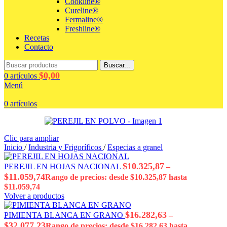
Cookline®
Cureline®
Fermaline®
Freshline®
Recetas
Contacto
Buscar...
$
0,00
0
artículos
Menú
0
artículos
Clic para ampliar
Inicio
/
Industria y Frigoríficos
/
Especias a granel
$
10.325,87
PEREJIL EN HOJAS NACIONAL
–
$
11.059,74
Rango de precios: desde $10.325,87 hasta
$11.059,74
Volver a productos
$
16.282,63
PIMIENTA BLANCA EN GRANO
–
$
32.077,23
Rango de precios: desde $16.282,63 hasta