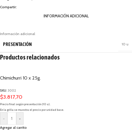
Compartir:
INFORMACIÓN ADICIONAL
Información adicional
PRESENTACIÓN
10 u
Productos relacionados
Chimichurri 10 x 25g.
SKU:
3002
$
3.817,70
Precio final según presentación (10 u).
En la grilla se muestra el precio por unidad base.
-
+
Agregar al carrito