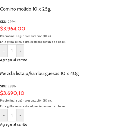
Comino molido 10 x 25g.
SKU:
2994
$
3.964,00
Precio final según presentación (10 u).
En la grilla se muestra el precio por unidad base.
-
+
Agregar al carrito
Mezcla lista p/hamburguesas 10 x 40g.
SKU:
2996
$
3.690,10
Precio final según presentación (10 u).
En la grilla se muestra el precio por unidad base.
-
+
Agregar al carrito