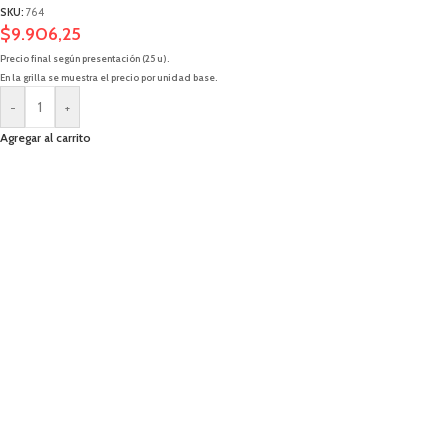
SKU:
764
$
9.906,25
Precio final según presentación (25 u).
En la grilla se muestra el precio por unidad base.
-
+
Agregar al carrito