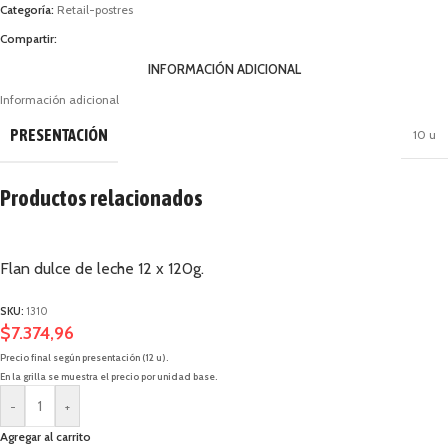
Categoría:
Retail-postres
Compartir:
INFORMACIÓN ADICIONAL
Información adicional
PRESENTACIÓN
10 u
Productos relacionados
Flan dulce de leche 12 x 120g.
SKU:
1310
$
7.374,96
Precio final según presentación (12 u).
En la grilla se muestra el precio por unidad base.
-
+
Agregar al carrito