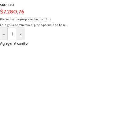
SKU:
1314
$
7.280,76
Precio final según presentación (12 u).
En la grilla se muestra el precio por unidad base.
-
+
Agregar al carrito