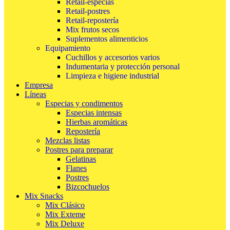
Retail-especias
Retail-postres
Retail-repostería
Mix frutos secos
Suplementos alimenticios
Equipamiento
Cuchillos y accesorios varios
Indumentaria y protección personal
Limpieza e higiene industrial
Empresa
Líneas
Especias y condimentos
Especias intensas
Hierbas aromáticas
Repostería
Mezclas listas
Postres para preparar
Gelatinas
Flanes
Postres
Bizcochuelos
Mix Snacks
Mix Clásico
Mix Exteme
Mix Deluxe