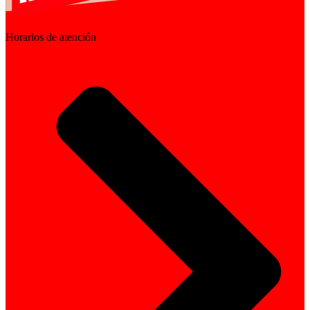
en
la
Horarios de atención
página
del
producto