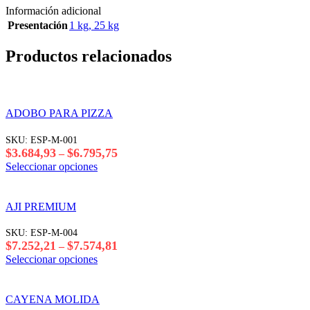
Información adicional
Presentación
1 kg
,
25 kg
Productos relacionados
ADOBO PARA PIZZA
SKU:
ESP-M-001
Rango
$
3.684,93
$
6.795,75
–
de
Este
Seleccionar opciones
precios:
producto
desde
tiene
$3.684,93
varias
AJI PREMIUM
hasta
variantes.
$6.795,75
Las
SKU:
ESP-M-004
opciones
Rango
$
7.252,21
$
7.574,81
–
se
de
Este
Seleccionar opciones
pueden
precios:
producto
elegir
desde
tiene
en
$7.252,21
varias
CAYENA MOLIDA
la
hasta
variantes.