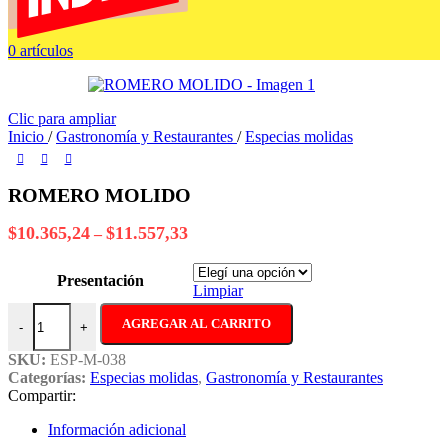
0
artículos
Clic para ampliar
Inicio
/
Gastronomía y Restaurantes
/
Especias molidas
ROMERO MOLIDO
Rango
$
10.365,24
$
11.557,33
–
de
precios:
Presentación
desde
Limpiar
$10.365,24
ROMERO MOLIDO cantidad
hasta
AGREGAR AL CARRITO
-
+
$11.557,33
SKU:
ESP-M-038
Categorías:
Especias molidas
,
Gastronomía y Restaurantes
Compartir:
Información adicional