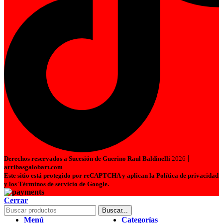
|
Derechos reservados a Sucesión de Guerino Raul Baldinelli
2026
arribasgalobart.com
Este sitio está protegido por reCAPTCHA y aplican la Política de privacidad
y los Términos de servicio de Google.
Cerrar
Buscar...
Menú
Categorías