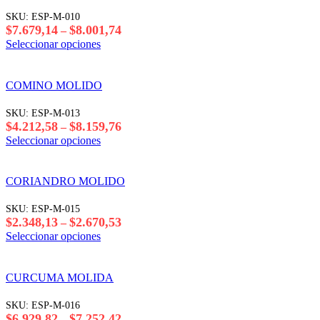
página
$7.574,81
Las
SKU:
ESP-M-010
del
opciones
Rango
$
7.679,14
$
8.001,74
–
producto
se
de
Este
Seleccionar opciones
pueden
precios:
producto
elegir
desde
tiene
en
$7.679,14
varias
COMINO MOLIDO
la
hasta
variantes.
página
$8.001,74
Las
SKU:
ESP-M-013
del
opciones
Rango
$
4.212,58
$
8.159,76
–
producto
se
de
Este
Seleccionar opciones
pueden
precios:
producto
elegir
desde
tiene
en
$4.212,58
varias
CORIANDRO MOLIDO
la
hasta
variantes.
página
$8.159,76
Las
SKU:
ESP-M-015
del
opciones
Rango
$
2.348,13
$
2.670,53
–
producto
se
de
Este
Seleccionar opciones
pueden
precios:
producto
elegir
desde
tiene
en
$2.348,13
varias
CURCUMA MOLIDA
la
hasta
variantes.
página
$2.670,53
Las
SKU:
ESP-M-016
del
opciones
Rango
$
6.929,82
$
7.252,42
–
producto