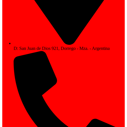
D: San Juan de Dios 921, Dorrego - Mza. - Argentina