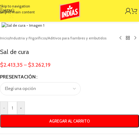
Skip to navigation
MENÚ
Skip to main content
Clic para ampliar
Inicio
/
Industria y Frigoríficos
/
Aditivos para fiambres y embutidos
Sal de cura
$
2.413,35
$
3.262,19
–
PRESENTACIÓN
-
+
AGREGAR AL CARRITO