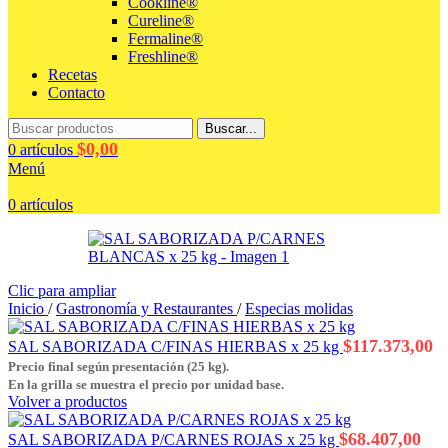
Cookline®
Cureline®
Fermaline®
Freshline®
Recetas
Contacto
Buscar...
$
0,00
0
artículos
Menú
0
artículos
Clic para ampliar
Inicio
/
Gastronomía y Restaurantes
/
Especias molidas
$
117.373,00
SAL SABORIZADA C/FINAS HIERBAS x 25 kg
Precio final según presentación (25 kg).
En la grilla se muestra el precio por unidad base.
Volver a productos
$
68.407,00
SAL SABORIZADA P/CARNES ROJAS x 25 kg