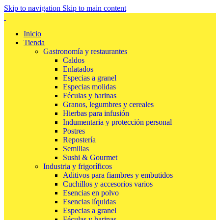
Skip to navigation
Skip to main content
Inicio
Tienda
Gastronomía y restaurantes
Caldos
Enlatados
Especias a granel
Especias molidas
Féculas y harinas
Granos, legumbres y cereales
Hierbas para infusión
Indumentaria y protección personal
Postres
Repostería
Semillas
Sushi & Gourmet
Industria y frigoríficos
Aditivos para fiambres y embutidos
Cuchillos y accesorios varios
Esencias en polvo
Esencias líquidas
Especias a granel
Féculas y harinas