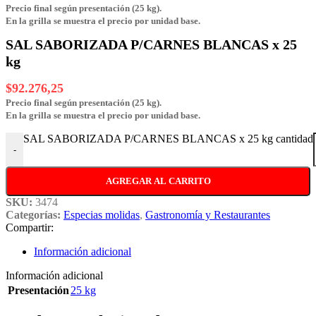
Precio final según presentación (25 kg).
En la grilla se muestra el precio por unidad base.
SAL SABORIZADA P/CARNES BLANCAS x 25
kg
$
92.276,25
Precio final según presentación (25 kg).
En la grilla se muestra el precio por unidad base.
SAL SABORIZADA P/CARNES BLANCAS x 25 kg cantidad
-
AGREGAR AL CARRITO
SKU:
3474
Categorías:
Especias molidas
,
Gastronomía y Restaurantes
Compartir:
Información adicional
Información adicional
Presentación
25 kg