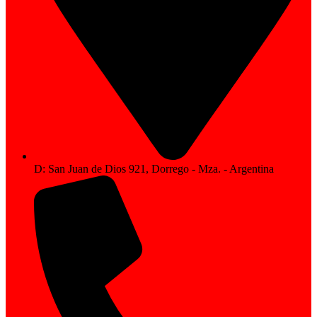
D: San Juan de Dios 921, Dorrego - Mza. - Argentina