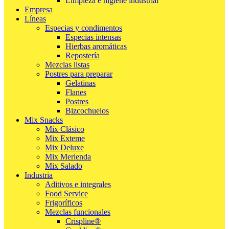
Limpieza e higiene industrial
Empresa
Líneas
Especias y condimentos
Especias intensas
Hierbas aromáticas
Repostería
Mezclas listas
Postres para preparar
Gelatinas
Flanes
Postres
Bizcochuelos
Mix Snacks
Mix Clásico
Mix Exteme
Mix Deluxe
Mix Merienda
Mix Salado
Industria
Aditivos e integrales
Food Service
Frigoríficos
Mezclas funcionales
Crispline®