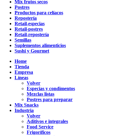
Mix frutos secos
Postres
Productos para celíacos
Repostería
Retail-especias
Retail-postres
Retail-repostería
Semillas
Suplementos alimenticios
Sushi y Gourmet
Home
Tienda
Empresa
Líneas
Volver
Especias y condimentos
Mezclas listas
Postres para preparar
Mix Snacks
Industria
Volver
Aditivos e integrales
Food Service
Frigoríficos