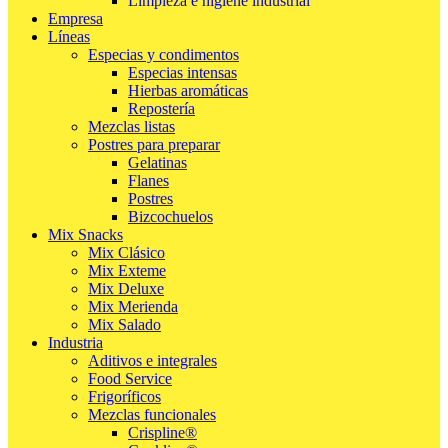
Limpieza e higiene industrial
Empresa
Líneas
Especias y condimentos
Especias intensas
Hierbas aromáticas
Repostería
Mezclas listas
Postres para preparar
Gelatinas
Flanes
Postres
Bizcochuelos
Mix Snacks
Mix Clásico
Mix Exteme
Mix Deluxe
Mix Merienda
Mix Salado
Industria
Aditivos e integrales
Food Service
Frigoríficos
Mezclas funcionales
Crispline®