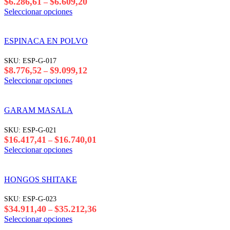
Rango
$
6.286,61
$
6.609,20
–
se
de
Este
Seleccionar opciones
pueden
precios:
producto
elegir
desde
tiene
en
$6.286,61
varias
ESPINACA EN POLVO
la
hasta
variantes.
página
$6.609,20
Las
SKU:
ESP-G-017
del
opciones
Rango
$
8.776,52
$
9.099,12
–
producto
se
de
Este
Seleccionar opciones
pueden
precios:
producto
elegir
desde
tiene
en
$8.776,52
varias
GARAM MASALA
la
hasta
variantes.
página
$9.099,12
Las
SKU:
ESP-G-021
del
opciones
Rango
$
16.417,41
$
16.740,01
–
producto
se
de
Este
Seleccionar opciones
pueden
precios:
producto
elegir
desde
tiene
en
$16.417,41
varias
HONGOS SHITAKE
la
hasta
variantes.
página
$16.740,01
Las
SKU:
ESP-G-023
del
opciones
Rango
$
34.911,40
$
35.212,36
–
producto
se
de
Este
Seleccionar opciones
pueden
precios:
producto