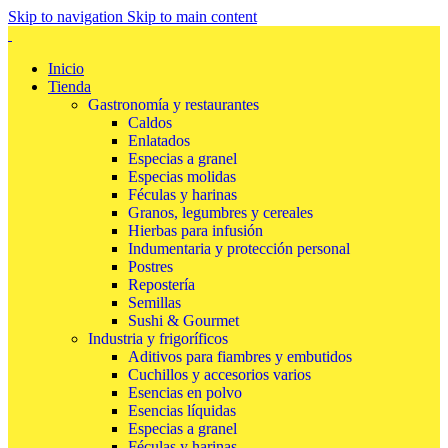
Skip to navigation
Skip to main content
Inicio
Tienda
Gastronomía y restaurantes
Caldos
Enlatados
Especias a granel
Especias molidas
Féculas y harinas
Granos, legumbres y cereales
Hierbas para infusión
Indumentaria y protección personal
Postres
Repostería
Semillas
Sushi & Gourmet
Industria y frigoríficos
Aditivos para fiambres y embutidos
Cuchillos y accesorios varios
Esencias en polvo
Esencias líquidas
Especias a granel
Féculas y harinas