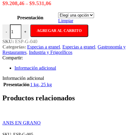
$15.830,91
Rango
$
9.208,46
$
9.531,06
–
hasta
de
$16.153,51
precios:
Presentación
desde
Limpiar
$9.208,46
SALVIA OFICINAL cantidad
hasta
AGREGAR AL CARRITO
-
+
$9.531,06
SKU:
ESP-G-040
Categorías:
Especias a granel
,
Especias a granel
,
Gastronomía y
Restaurantes
,
Industria y Frigoríficos
Compartir:
Información adicional
Información adicional
Presentación
1 kg
,
25 kg
Productos relacionados
ANIS EN GRANO
SKU:
ESP-G-005