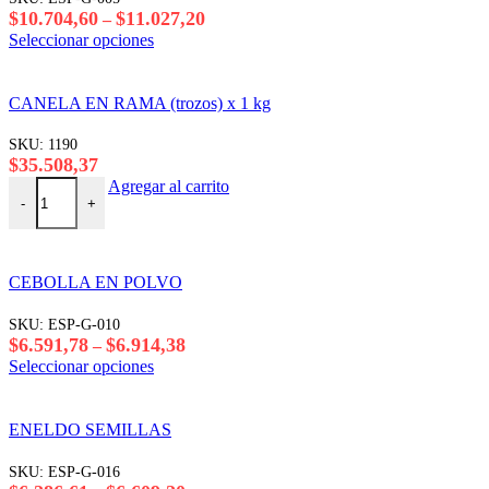
Rango
$
10.704,60
$
11.027,20
–
de
Este
Seleccionar opciones
precios:
producto
desde
tiene
$10.704,60
varias
CANELA EN RAMA (trozos) x 1 kg
hasta
variantes.
$11.027,20
Las
SKU:
1190
opciones
$
35.508,37
se
CANELA EN RAMA (trozos) x 1 kg cantidad
Agregar al carrito
pueden
-
+
elegir
en
la
página
CEBOLLA EN POLVO
del
producto
SKU:
ESP-G-010
Rango
$
6.591,78
$
6.914,38
–
de
Este
Seleccionar opciones
precios:
producto
desde
tiene
$6.591,78
varias
ENELDO SEMILLAS
hasta
variantes.
$6.914,38
Las
SKU:
ESP-G-016
opciones