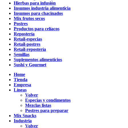
Hierbas para infusión
Insumos industria alimenticia
Insumos para chacinados
Mix frutos secos
Postres
Productos para celíacos
Repostería
Retail-especias
Retail-postres
Retail-repostería
Semillas
Suplementos alimenticios
Sushi y Gourmet
Home
Tienda
Empresa
Líneas
Volver
Especias y condimentos
Mezclas listas
Postres para preparar
Mix Snacks
Industria
Volver