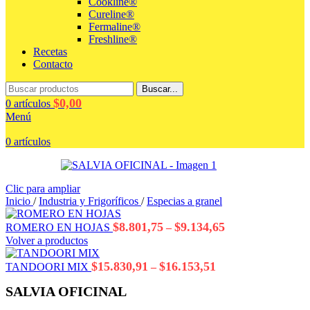
Cookline®
Cureline®
Fermaline®
Freshline®
Recetas
Contacto
Buscar...
$
0,00
0
artículos
Menú
0
artículos
Clic para ampliar
Inicio
/
Industria y Frigoríficos
/
Especias a granel
Rango
$
8.801,75
$
9.134,65
ROMERO EN HOJAS
–
de
Volver a productos
precios:
desde
Rango
$
15.830,91
$
16.153,51
TANDOORI MIX
–
$8.801,75
de
hasta
precios:
SALVIA OFICINAL
$9.134,65
desde