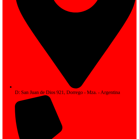
D: San Juan de Dios 921, Dorrego - Mza. - Argentina