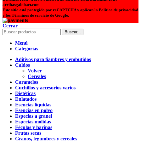
arribasgalobart.com
Este sitio está protegido por reCAPTCHA y aplican la Política de privacidad
y los Términos de servicio de Google.
Cerrar
Buscar...
Menú
Categorías
Aditivos para fiambres y embutidos
Caldos
Volver
Cereales
Caramelos
Cuchillos y accesorios varios
Dietéticas
Enlatados
Esencias líquidas
Esencias en polvo
Especias a granel
Especias molidas
Féculas y harinas
Frutas secas
Granos, legumbres y cereales