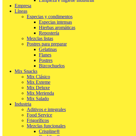
Limpieza e higiene industrial
Empresa
Líneas
Especias y condimentos
Especias intensas
Hierbas aromáticas
Repostería
Mezclas listas
Postres para preparar
Gelatinas
Flanes
Postres
Bizcochuelos
Mix Snacks
Mix Clásico
Mix Exteme
Mix Deluxe
Mix Merienda
Mix Salado
Industria
Aditivos e integrales
Food Service
Frigoríficos
Mezclas funcionales
Crispline®