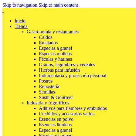
Skip to navigation
Skip to main content
Inicio
Tienda
Gastronomía y restaurantes
Caldos
Enlatados
Especias a granel
Especias molidas
Féculas y harinas
Granos, legumbres y cereales
Hierbas para infusión
Indumentaria y protección personal
Postres
Repostería
Semillas
Sushi & Gourmet
Industria y frigoríficos
Aditivos para fiambres y embutidos
Cuchillos y accesorios varios
Esencias en polvo
Esencias líquidas
Especias a granel
Féculas y harinas