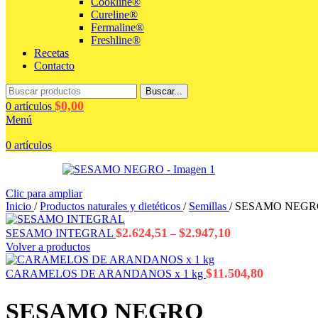
Cookline®
Cureline®
Fermaline®
Freshline®
Recetas
Contacto
Buscar...
$
0,00
0
artículos
Menú
0
artículos
Clic para ampliar
Inicio
/
Productos naturales y dietéticos
/
Semillas
/
SESAMO NEGR
Rango
$
2.624,51
$
2.947,10
SESAMO INTEGRAL
–
de
Volver a productos
precios:
desde
$
11.504,80
CARAMELOS DE ARANDANOS x 1 kg
$2.624,51
hasta
SESAMO NEGRO
$2.947,10