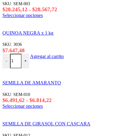
SKU:
SEM-003
Rango
$
28.245,12
$
28.567,72
–
de
Este
Seleccionar opciones
precios:
producto
desde
tiene
$28.245,12
varias
QUINOA NEGRA x 1 kg
hasta
variantes.
$28.567,72
Las
SKU:
3036
opciones
$
7.647,48
se
QUINOA NEGRA x 1 kg cantidad
Agregar al carrito
pueden
-
+
elegir
en
la
página
SEMILLA DE AMARANTO
del
producto
SKU:
SEM-010
Rango
$
6.491,62
$
6.814,22
–
de
Este
Seleccionar opciones
precios:
producto
desde
tiene
$6.491,62
varias
SEMILLA DE GIRASOL CON CASCARA
hasta
variantes.
$6.814,22
Las
SKU:
SEM-012