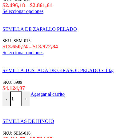
opciones
Rango
$
2.496,18
$
2.861,61
–
se
de
Este
Seleccionar opciones
pueden
precios:
producto
elegir
desde
tiene
en
$2.496,18
varias
SEMILLA DE ZAPALLO PELADO
la
hasta
variantes.
página
$2.861,61
Las
SKU:
SEM-015
del
opciones
Rango
$
13.650,24
$
13.972,84
–
producto
se
de
Este
Seleccionar opciones
pueden
precios:
producto
elegir
desde
tiene
en
$13.650,24
varias
SEMILLA TOSTADA DE GIRASOL PELADO x 1 kg
la
hasta
variantes.
página
$13.972,84
Las
SKU:
3909
del
opciones
$
4.124,97
producto
se
SEMILLA TOSTADA DE GIRASOL PELADO x 1 kg cantidad
Agregar al carrito
pueden
-
+
elegir
en
la
página
SEMILLAS DE HINOJO
del
producto
SKU:
SEM-016