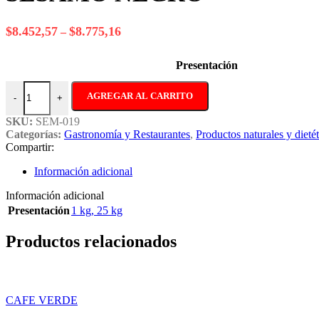
Rango
$
8.452,57
$
8.775,16
–
de
precios:
Presentación
desde
$8.452,57
SESAMO NEGRO cantidad
hasta
AGREGAR AL CARRITO
-
+
$8.775,16
SKU:
SEM-019
Categorías:
Gastronomía y Restaurantes
,
Productos naturales y dieté
Compartir:
Información adicional
Información adicional
Presentación
1 kg
,
25 kg
Productos relacionados
CAFE VERDE