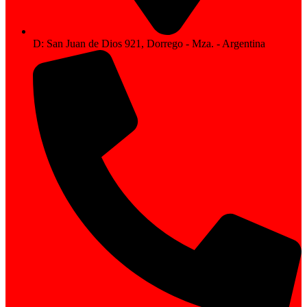
D: San Juan de Dios 921, Dorrego - Mza. - Argentina