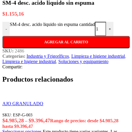
SM-4 desc. acido liquido sin espuma
$
1.155,16
SM-4 desc. acido liquido sin espuma cantidad
-
+
AGREGAR AL CARRITO
SKU:
2486
Categorías:
Industria y Frigoríficos
,
Limpieza e higiene industrial
,
Limpieza e higiene industrial
,
Soluciones y equipamiento
Compartir:
Productos relacionados
AJO GRANULADO
SKU:
ESP-G-003
$
4.985,28
$
9.396,47
–
Rango de precios: desde $4.985,28
hasta $9.396,47
Seleccionar opciones
Este producto tiene varias variantes. Las