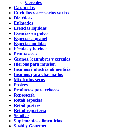
Cereales
Caramelos
Cuchillos y accesorios varios
Dietéticas
Enlatados
Esencias líquidas
Esencias en polvo
Especias a granel
Especias molidas
Féculas y harinas
Frutas secas
Granos, legumbres y cereales
Hierbas para infusión
Insumos industria alimenticia
Insumos para chacinados
Mix frutos secos
Postres
Productos para celíacos
Repostería
Retail-especias
Retail-postres
Retail-repostería
Semillas
Suplementos alimenticios
Sushi y Gourmet