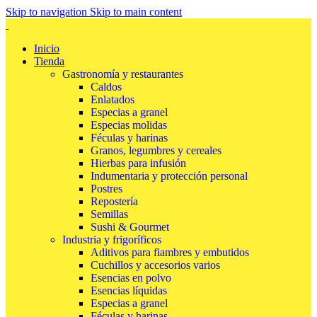
Skip to navigation
Skip to main content
Inicio
Tienda
Gastronomía y restaurantes
Caldos
Enlatados
Especias a granel
Especias molidas
Féculas y harinas
Granos, legumbres y cereales
Hierbas para infusión
Indumentaria y protección personal
Postres
Repostería
Semillas
Sushi & Gourmet
Industria y frigoríficos
Aditivos para fiambres y embutidos
Cuchillos y accesorios varios
Esencias en polvo
Esencias líquidas
Especias a granel
Féculas y harinas