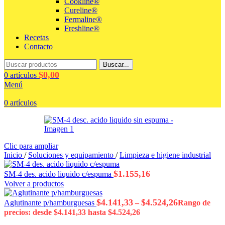
Cookline®
Cureline®
Fermaline®
Freshline®
Recetas
Contacto
Buscar...
$
0,00
0
artículos
Menú
0
artículos
Clic para ampliar
Inicio
/
Soluciones y equipamiento
/
Limpieza e higiene industrial
$
1.155,16
SM-4 des. acido liquido c/espuma
Volver a productos
$
4.141,33
$
4.524,26
Aglutinante p/hamburguesas
–
Rango de
precios: desde $4.141,33 hasta $4.524,26