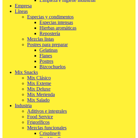
Limpieza e higiene industrial
Empresa
Líneas
Especias y condimentos
Especias intensas
Hierbas aromáticas
Repostería
Mezclas listas
Postres para preparar
Gelatinas
Flanes
Postres
Bizcochuelos
Mix Snacks
Mix Clásico
Mix Exteme
Mix Deluxe
Mix Merienda
Mix Salado
Industria
Aditivos e integrales
Food Service
Frigoríficos
Mezclas funcionales
Crispline®