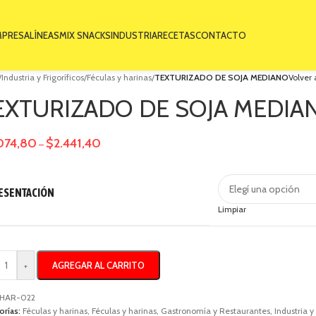
MPRESA
LÍNEAS
MIX SNACKS
INDUSTRIA
RECETAS
CONTACTO
/
Industria y Frigoríficos
/
Féculas y harinas
/
TEXTURIZADO DE SOJA MEDIANO
Volver 
EXTURIZADO DE SOJA MEDIA
074,80
$
2.441,40
–
ESENTACIÓN
Limpiar
AGREGAR AL CARRITO
+
HAR-022
orías:
Féculas y harinas
,
Féculas y harinas
,
Gastronomía y Restaurantes
,
Industria y 