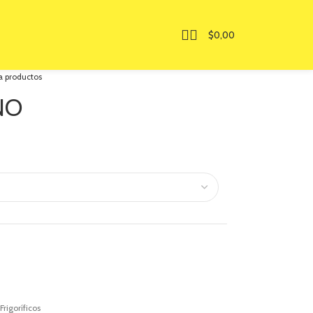
$
0,00
a productos
NO
Frigoríficos