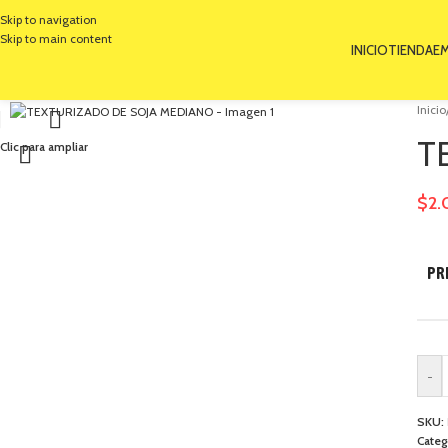
Skip to navigation
Skip to main content
INICIO
TIENDA
E
Inicio
T
Clic para ampliar
$
2.
PR
-
SKU:
Categ