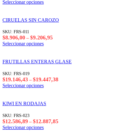
de
Este
Seleccionar opciones
pueden
precios:
producto
elegir
desde
tiene
en
$18.177,00
varias
CIRUELAS SIN CAROZO
la
hasta
variantes.
página
$18.477,95
Las
SKU:
FRS-011
del
opciones
Rango
$
8.906,00
$
9.206,95
–
producto
se
de
Este
Seleccionar opciones
pueden
precios:
producto
elegir
desde
tiene
en
$8.906,00
varias
FRUTILLAS ENTERAS GLASE
la
hasta
variantes.
página
$9.206,95
Las
SKU:
FRS-019
del
opciones
Rango
$
19.146,43
$
19.447,38
–
producto
se
de
Este
Seleccionar opciones
pueden
precios:
producto
elegir
desde
tiene
en
$19.146,43
varias
KIWI EN RODAJAS
la
hasta
variantes.
página
$19.447,38
Las
SKU:
FRS-023
del
opciones
Rango
$
12.586,89
$
12.887,85
–
producto
se
de
Este
Seleccionar opciones
pueden
precios:
producto
elegir
desde
tiene