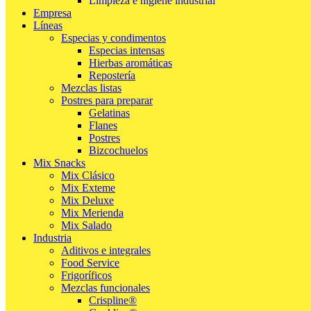
Limpieza e higiene industrial
Empresa
Líneas
Especias y condimentos
Especias intensas
Hierbas aromáticas
Repostería
Mezclas listas
Postres para preparar
Gelatinas
Flanes
Postres
Bizcochuelos
Mix Snacks
Mix Clásico
Mix Exteme
Mix Deluxe
Mix Merienda
Mix Salado
Industria
Aditivos e integrales
Food Service
Frigoríficos
Mezclas funcionales
Crispline®