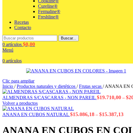
Cookline®
Cureline®
Fermaline®
Freshline®
Recetas
Contacto
Buscar...
$
0,00
0
artículos
Menú
0
artículos
Clic para ampliar
Inicio
/
Productos naturales y dietéticos
/
Frutas secas
/
ANANA EN 
$
19.710,00
$
2
ALMENDRAS S/CASCARAS - NON PAREIL
–
Volver a productos
Ran
$
15.086,18
$
15.387,13
ANANA EN CUBOS NATURAL
–
de
prec
ANANA EN CUBOS EN CO
desd