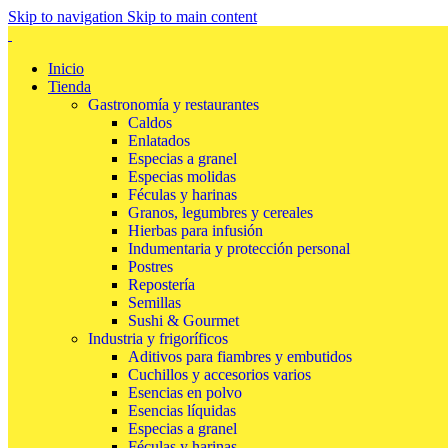
Skip to navigation
Skip to main content
Inicio
Tienda
Gastronomía y restaurantes
Caldos
Enlatados
Especias a granel
Especias molidas
Féculas y harinas
Granos, legumbres y cereales
Hierbas para infusión
Indumentaria y protección personal
Postres
Repostería
Semillas
Sushi & Gourmet
Industria y frigoríficos
Aditivos para fiambres y embutidos
Cuchillos y accesorios varios
Esencias en polvo
Esencias líquidas
Especias a granel
Féculas y harinas