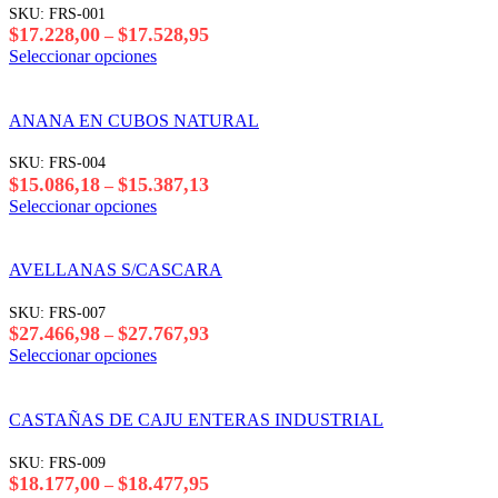
SKU:
FRS-001
Rango
$
17.228,00
$
17.528,95
–
de
Este
Seleccionar opciones
precios:
producto
desde
tiene
$17.228,00
varias
ANANA EN CUBOS NATURAL
hasta
variantes.
$17.528,95
Las
SKU:
FRS-004
opciones
Rango
$
15.086,18
$
15.387,13
–
se
de
Este
Seleccionar opciones
pueden
precios:
producto
elegir
desde
tiene
en
$15.086,18
varias
AVELLANAS S/CASCARA
la
hasta
variantes.
página
$15.387,13
Las
SKU:
FRS-007
del
opciones
Rango
$
27.466,98
$
27.767,93
–
producto
se
de
Este
Seleccionar opciones
pueden
precios:
producto
elegir
desde
tiene
en
$27.466,98
varias
CASTAÑAS DE CAJU ENTERAS INDUSTRIAL
la
hasta
variantes.
página
$27.767,93
Las
SKU:
FRS-009
del
opciones
Rango
$
18.177,00
$
18.477,95
–
producto
se