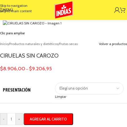
Skip to navigation
MENÚ
Skip to main content
Clic para ampliar
Inicio
/
Productos naturales y dietéticos
/
Frutas secas
Volver a productos
CIRUELAS SIN CAROZO
$
8.906,00
$
9.206,95
–
PRESENTACIÓN
Limpiar
AGREGAR AL CARRITO
-
+