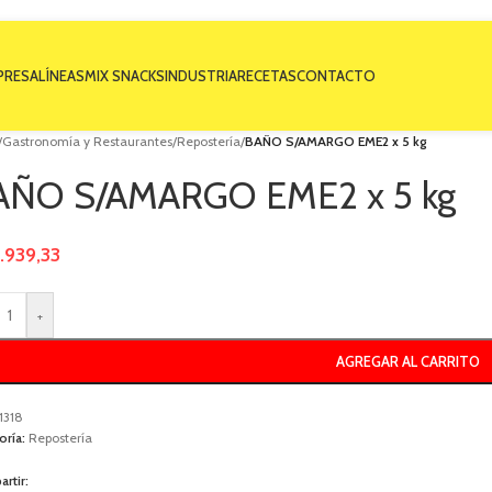
PRESA
LÍNEAS
MIX SNACKS
INDUSTRIA
RECETAS
CONTACTO
/
Gastronomía y Restaurantes
/
Repostería
/
BAÑO S/AMARGO EME2 x 5 kg
AÑO S/AMARGO EME2 x 5 kg
.939,33
+
AGREGAR AL CARRITO
1318
oría:
Repostería
rtir: