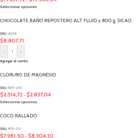
Seleccionar opciones
CHOCOLATE BAÑO REPOSTERO ALT FLUID x 800 g. SICAO
SKU:
4094
$
8.807,71
-
+
Agregar al carrito
CLORURO DE MAGNESIO
SKU:
REP-010
$
2.514,72
$
2.837,04
–
Seleccionar opciones
COCO RALLADO
SKU:
REP-011
$
7.981,50
$
8.304,10
–