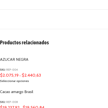
Productos relacionados
AZUCAR NEGRA
SKU:
REP-004
$
2.075,19
$
2.440,63
–
Seleccionar opciones
Cacao amargo Brasil
SKU:
REP-008
$
19.237,92
$
19.560,84
–