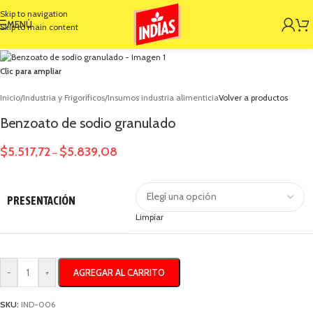
Skip to navigation
MENÚ
Skip to main content
Clic para ampliar
Inicio
/
Industria y Frigoríficos
/
Insumos industria alimenticia
Volver a productos
Benzoato de sodio granulado
$
5.517,72
$
5.839,08
–
PRESENTACIÓN
Limpiar
AGREGAR AL CARRITO
-
+
SKU:
IND-006