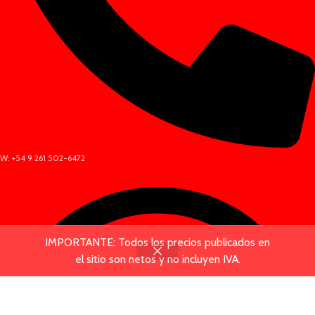
W: +54 9 261 502-6472
IMPORTANTE: Todos los precios publicados en
el sitio son netos y no incluyen IVA.
Tienda
Carrito
Mi cuenta