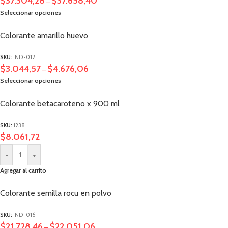
$
37.304,28
$
37.658,40
–
Seleccionar opciones
Colorante amarillo huevo
SKU:
IND-012
$
3.044,57
$
4.676,06
–
Seleccionar opciones
Colorante betacaroteno x 900 ml
SKU:
1238
$
8.061,72
-
+
Agregar al carrito
Colorante semilla rocu en polvo
SKU:
IND-016
$
21.728,46
$
22.051,06
–