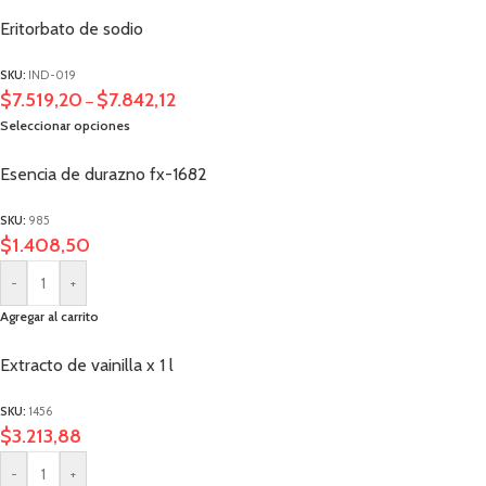
Eritorbato de sodio
SKU:
IND-019
$
7.519,20
$
7.842,12
–
Seleccionar opciones
Esencia de durazno fx-1682
SKU:
985
$
1.408,50
-
+
Agregar al carrito
Extracto de vainilla x 1 l
SKU:
1456
$
3.213,88
-
+