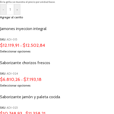
En la grilla se muestra el precio por unidad base.
-
+
Agregar al carrito
Jamones inyeccion integral
SKU:
ADI-015
$
12.119,91
$
12.502,84
–
Seleccionar opciones
Saborizante chorizos frescos
SKU:
ADI-024
$
6.810,26
$
7.193,18
–
Seleccionar opciones
Saborizante jamón y paleta cocida
SKU:
ADI-025
$
10.748,93
$
11.358,21
–