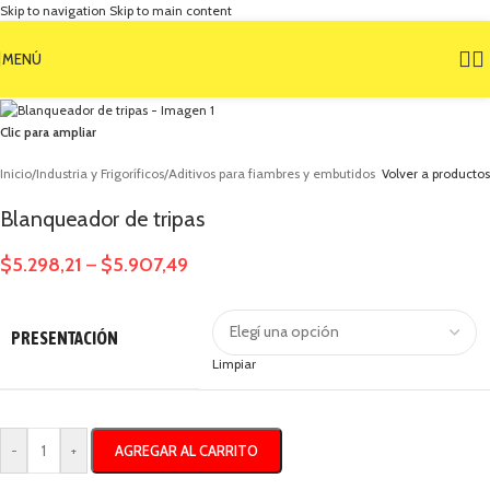
Skip to navigation
Skip to main content
MENÚ
Clic para ampliar
Inicio
/
Industria y Frigoríficos
/
Aditivos para fiambres y embutidos
Volver a productos
Blanqueador de tripas
$
5.298,21
$
5.907,49
–
PRESENTACIÓN
Limpiar
AGREGAR AL CARRITO
-
+