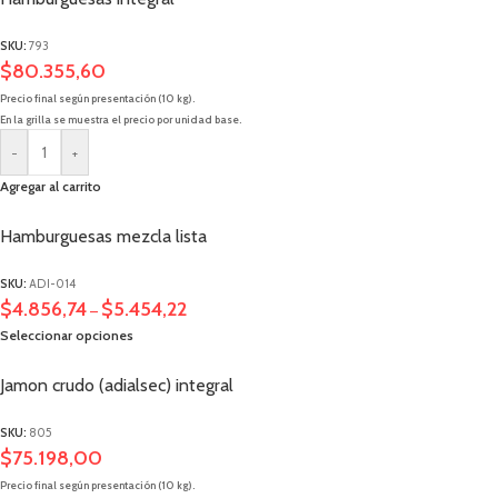
SKU:
793
$
80.355,60
Precio final según presentación (10 kg).
En la grilla se muestra el precio por unidad base.
-
+
Agregar al carrito
Hamburguesas mezcla lista
SKU:
ADI-014
$
4.856,74
$
5.454,22
–
Seleccionar opciones
Jamon crudo (adialsec) integral
SKU:
805
$
75.198,00
Precio final según presentación (10 kg).