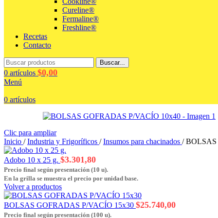
Cookline®
Cureline®
Fermaline®
Freshline®
Recetas
Contacto
Buscar...
$
0,00
0
artículos
Menú
0
artículos
Clic para ampliar
Inicio
/
Industria y Frigoríficos
/
Insumos para chacinados
/
BOLSAS 
$
3.301,80
Adobo 10 x 25 g.
Precio final según presentación (10 u).
En la grilla se muestra el precio por unidad base.
Volver a productos
$
25.740,00
BOLSAS GOFRADAS P/VACÍO 15x30
Precio final según presentación (100 u).