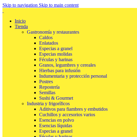
Skip to navigation
Skip to main content
Inicio
Tienda
Gastronomía y restaurantes
Caldos
Enlatados
Especias a granel
Especias molidas
Féculas y harinas
Granos, legumbres y cereales
Hierbas para infusión
Indumentaria y protección personal
Postres
Repostería
Semillas
Sushi & Gourmet
Industria y frigoríficos
Aditivos para fiambres y embutidos
Cuchillos y accesorios varios
Esencias en polvo
Esencias líquidas
Especias a granel
Féculas y harinas