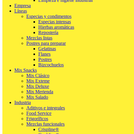
Limpieza e higiene industrial
Empresa
Líneas
Especias y condimentos
Especias intensas
Hierbas aromáticas
Repostería
Mezclas listas
Postres para preparar
Gelatinas
Flanes
Postres
Bizcochuelos
Mix Snacks
Mix Clásico
Mix Exteme
Mix Deluxe
Mix Merienda
Mix Salado
Industria
Aditivos e integrales
Food Service
Frigoríficos
Mezclas funcionales
Crispline®