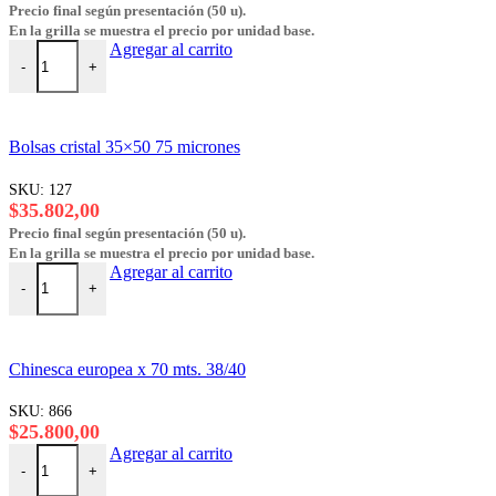
Precio final según presentación (50 u).
pueden
En la grilla se muestra el precio por unidad base.
elegir
Bolsas cristal 30x40 75 micrones cantidad
Agregar al carrito
en
-
+
la
página
del
producto
Bolsas cristal 35×50 75 micrones
SKU:
127
$
35.802,00
Precio final según presentación (50 u).
En la grilla se muestra el precio por unidad base.
Bolsas cristal 35x50 75 micrones cantidad
Agregar al carrito
-
+
Chinesca europea x 70 mts. 38/40
SKU:
866
$
25.800,00
Chinesca europea x 70 mts. 38/40 cantidad
Agregar al carrito
-
+