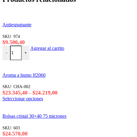
Antiespumante
SKU:
974
$
9.500,40
Antiespumante cantidad
Agregar al carrito
-
+
Aroma a humo ff2060
SKU:
CHA-002
Rango
$
23.345,40
$
24.219,00
–
de
Este
Seleccionar opciones
precios:
producto
desde
tiene
$23.345,40
varias
Bolsas cristal 30×40 75 micrones
hasta
variantes.
$24.219,00
Las
SKU:
603
opciones
$
24.570,00
se