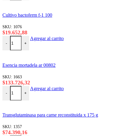
Cultivo bactoferm f-1 100
SKU:
1076
$
19.652,88
Cultivo bactoferm f-1 100 cantidad
Agregar al carrito
-
+
Esencia mortadela ar 00802
SKU:
1663
$
133.726,32
Esencia mortadela ar 00802 cantidad
Agregar al carrito
-
+
Transglutaminasa para carne reconstituida x 175 g
SKU:
1357
$
74.390,16