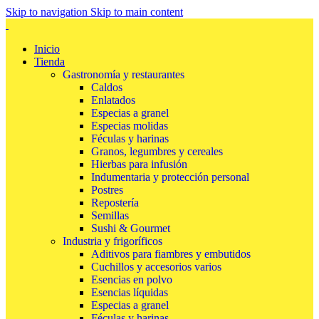
Skip to navigation
Skip to main content
Inicio
Tienda
Gastronomía y restaurantes
Caldos
Enlatados
Especias a granel
Especias molidas
Féculas y harinas
Granos, legumbres y cereales
Hierbas para infusión
Indumentaria y protección personal
Postres
Repostería
Semillas
Sushi & Gourmet
Industria y frigoríficos
Aditivos para fiambres y embutidos
Cuchillos y accesorios varios
Esencias en polvo
Esencias líquidas
Especias a granel
Féculas y harinas