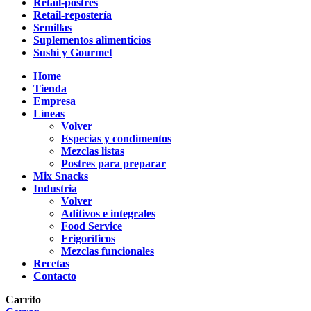
Retail-postres
Retail-repostería
Semillas
Suplementos alimenticios
Sushi y Gourmet
Home
Tienda
Empresa
Líneas
Volver
Especias y condimentos
Mezclas listas
Postres para preparar
Mix Snacks
Industria
Volver
Aditivos e integrales
Food Service
Frigoríficos
Mezclas funcionales
Recetas
Contacto
Carrito