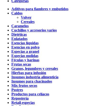
Categorías
Aditivos para fiambres y embutidos
Caldos
Volver
Cereales
Caramelos
Cuchillos y accesorios varios
Dietéticas
Enlatados
Esencias líquidas
Esencias en polvo
Especias a granel
Especias molidas
Féculas y harinas
Frutas secas
Granos, legumbres y cereales
Hierbas para infusión
Insumos industria alimenticia
Insumos para chacinados
Mix frutos secos
Postres
Productos para celíacos
Repostería
Retail-especias