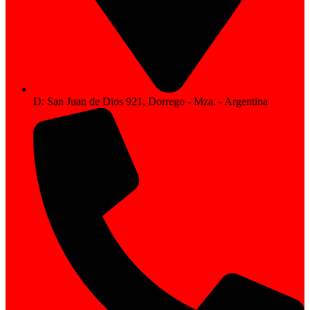
D: San Juan de Dios 921, Dorrego - Mza. - Argentina