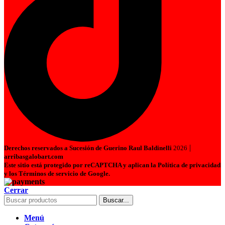
|
Derechos reservados a Sucesión de Guerino Raul Baldinelli
2026
arribasgalobart.com
Este sitio está protegido por reCAPTCHA y aplican la Política de privacidad
y los Términos de servicio de Google.
Cerrar
Buscar...
Menú