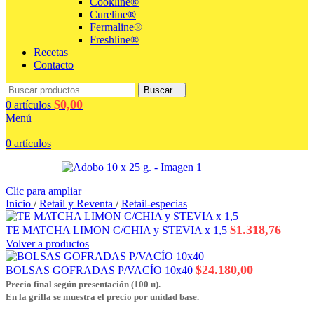
Cookline®
Cureline®
Fermaline®
Freshline®
Recetas
Contacto
Buscar...
$
0,00
0
artículos
Menú
0
artículos
Clic para ampliar
Inicio
/
Retail y Reventa
/
Retail-especias
$
1.318,76
TE MATCHA LIMON C/CHIA y STEVIA x 1,5
Volver a productos
$
24.180,00
BOLSAS GOFRADAS P/VACÍO 10x40
Precio final según presentación (100 u).
En la grilla se muestra el precio por unidad base.