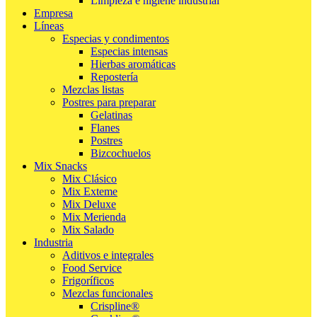
Limpieza e higiene industrial
Empresa
Líneas
Especias y condimentos
Especias intensas
Hierbas aromáticas
Repostería
Mezclas listas
Postres para preparar
Gelatinas
Flanes
Postres
Bizcochuelos
Mix Snacks
Mix Clásico
Mix Exteme
Mix Deluxe
Mix Merienda
Mix Salado
Industria
Aditivos e integrales
Food Service
Frigoríficos
Mezclas funcionales
Crispline®