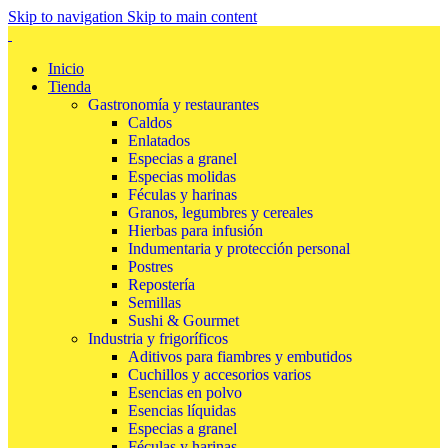
Skip to navigation
Skip to main content
Inicio
Tienda
Gastronomía y restaurantes
Caldos
Enlatados
Especias a granel
Especias molidas
Féculas y harinas
Granos, legumbres y cereales
Hierbas para infusión
Indumentaria y protección personal
Postres
Repostería
Semillas
Sushi & Gourmet
Industria y frigoríficos
Aditivos para fiambres y embutidos
Cuchillos y accesorios varios
Esencias en polvo
Esencias líquidas
Especias a granel
Féculas y harinas