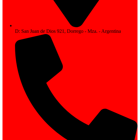
D: San Juan de Dios 921, Dorrego - Mza. - Argentina