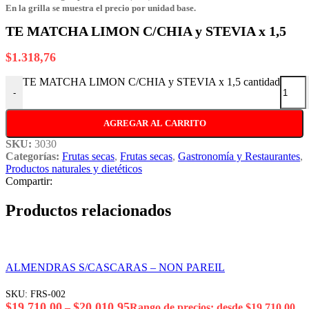
En la grilla se muestra el precio por unidad base.
TE MATCHA LIMON C/CHIA y STEVIA x 1,5
$
1.318,76
TE MATCHA LIMON C/CHIA y STEVIA x 1,5 cantidad
-
AGREGAR AL CARRITO
SKU:
3030
Categorías:
Frutas secas
,
Frutas secas
,
Gastronomía y Restaurantes
,
Productos naturales y dietéticos
Compartir:
Productos relacionados
ALMENDRAS S/CASCARAS – NON PAREIL
SKU:
FRS-002
$
19.710,00
$
20.010,95
–
Rango de precios: desde $19.710,00