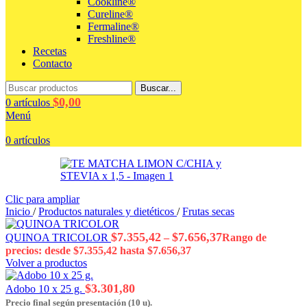
Cookline®
Cureline®
Fermaline®
Freshline®
Recetas
Contacto
Buscar...
$
0,00
0
artículos
Menú
0
artículos
Clic para ampliar
Inicio
/
Productos naturales y dietéticos
/
Frutas secas
$
7.355,42
$
7.656,37
QUINOA TRICOLOR
–
Rango de
precios: desde $7.355,42 hasta $7.656,37
Volver a productos
$
3.301,80
Adobo 10 x 25 g.
Precio final según presentación (10 u).