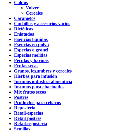
Caldos
Volver
Cereales
Caramelos
Cuchillos y accesorios varios
Dietéticas
Enlatados
Esencias líquidas
Esencias en polvo
Especias a granel
Especias molidas
Féculas y harinas
Frutas secas
Granos, legumbres y cereales
Hierbas para infusión
Insumos industria alimenticia
Insumos para chacinados
Mix frutos secos
Postres
Productos para celíacos
Repostería
Retail-especias
Retail-postres
Retail-repostería
Semillas