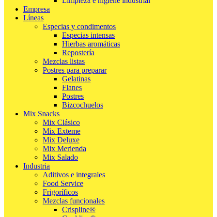
Limpieza e higiene industrial
Empresa
Líneas
Especias y condimentos
Especias intensas
Hierbas aromáticas
Repostería
Mezclas listas
Postres para preparar
Gelatinas
Flanes
Postres
Bizcochuelos
Mix Snacks
Mix Clásico
Mix Exteme
Mix Deluxe
Mix Merienda
Mix Salado
Industria
Aditivos e integrales
Food Service
Frigoríficos
Mezclas funcionales
Crispline®