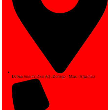
D: San Juan de Dios 921, Dorrego - Mza. - Argentina