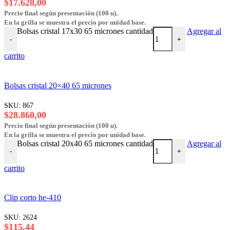
$
17.628,00
Precio final según presentación (100 u).
En la grilla se muestra el precio por unidad base.
Bolsas cristal 17x30 65 micrones cantidad
Agregar al
-
+
carrito
Bolsas cristal 20×40 65 micrones
SKU:
867
$
28.860,00
Precio final según presentación (100 u).
En la grilla se muestra el precio por unidad base.
Bolsas cristal 20x40 65 micrones cantidad
Agregar al
-
+
carrito
Clip corto he-410
SKU:
2624
$
115,44