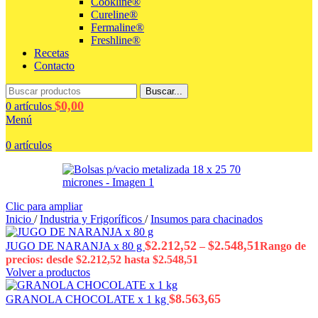
Cookline®
Cureline®
Fermaline®
Freshline®
Recetas
Contacto
Buscar...
$
0,00
0
artículos
Menú
0
artículos
Clic para ampliar
Inicio
/
Industria y Frigoríficos
/
Insumos para chacinados
$
2.212,52
$
2.548,51
JUGO DE NARANJA x 80 g
–
Rango de
precios: desde $2.212,52 hasta $2.548,51
Volver a productos
$
8.563,65
GRANOLA CHOCOLATE x 1 kg