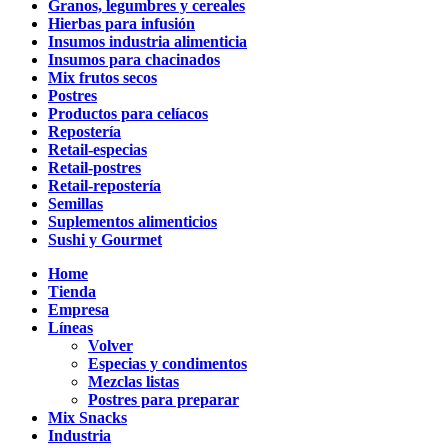
Granos, legumbres y cereales
Hierbas para infusión
Insumos industria alimenticia
Insumos para chacinados
Mix frutos secos
Postres
Productos para celíacos
Repostería
Retail-especias
Retail-postres
Retail-repostería
Semillas
Suplementos alimenticios
Sushi y Gourmet
Home
Tienda
Empresa
Líneas
Volver
Especias y condimentos
Mezclas listas
Postres para preparar
Mix Snacks
Industria