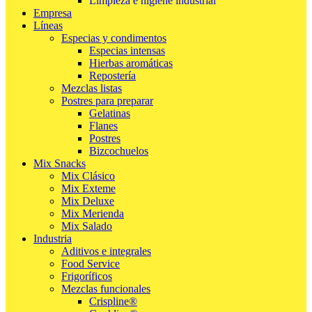
Limpieza e higiene industrial
Empresa
Líneas
Especias y condimentos
Especias intensas
Hierbas aromáticas
Repostería
Mezclas listas
Postres para preparar
Gelatinas
Flanes
Postres
Bizcochuelos
Mix Snacks
Mix Clásico
Mix Exteme
Mix Deluxe
Mix Merienda
Mix Salado
Industria
Aditivos e integrales
Food Service
Frigoríficos
Mezclas funcionales
Crispline®