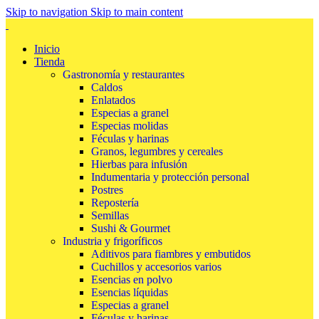
Skip to navigation
Skip to main content
Inicio
Tienda
Gastronomía y restaurantes
Caldos
Enlatados
Especias a granel
Especias molidas
Féculas y harinas
Granos, legumbres y cereales
Hierbas para infusión
Indumentaria y protección personal
Postres
Repostería
Semillas
Sushi & Gourmet
Industria y frigoríficos
Aditivos para fiambres y embutidos
Cuchillos y accesorios varios
Esencias en polvo
Esencias líquidas
Especias a granel
Féculas y harinas