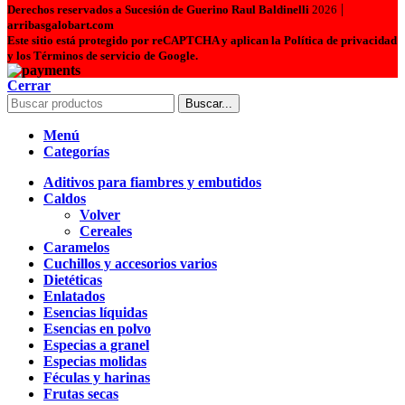
|
Derechos reservados a Sucesión de Guerino Raul Baldinelli
2026
arribasgalobart.com
Este sitio está protegido por reCAPTCHA y aplican la Política de privacidad
y los Términos de servicio de Google.
Cerrar
Buscar...
Menú
Categorías
Aditivos para fiambres y embutidos
Caldos
Volver
Cereales
Caramelos
Cuchillos y accesorios varios
Dietéticas
Enlatados
Esencias líquidas
Esencias en polvo
Especias a granel
Especias molidas
Féculas y harinas
Frutas secas