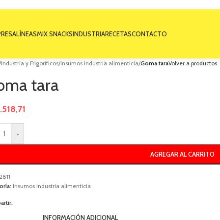
RESA
LÍNEAS
MIX SNACKS
INDUSTRIA
RECETAS
CONTACTO
/
Industria y Frigoríficos
/
Insumos industria alimenticia
/
Goma tara
Volver a productos
oma tara
.518,71
+
AGREGAR AL CARRITO
2811
oría:
Insumos industria alimenticia
rtir:
INFORMACIÓN ADICIONAL