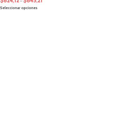
$
824,12
$
845,21
–
Seleccionar opciones