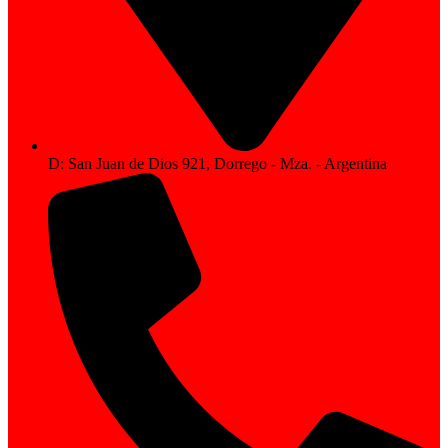
D: San Juan de Dios 921, Dorrego - Mza. - Argentina