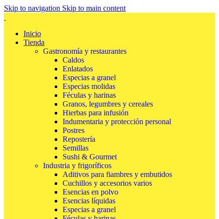
Skip to navigation
Skip to main content
Inicio
Tienda
Gastronomía y restaurantes
Caldos
Enlatados
Especias a granel
Especias molidas
Féculas y harinas
Granos, legumbres y cereales
Hierbas para infusión
Indumentaria y protección personal
Postres
Repostería
Semillas
Sushi & Gourmet
Industria y frigoríficos
Aditivos para fiambres y embutidos
Cuchillos y accesorios varios
Esencias en polvo
Esencias líquidas
Especias a granel
Féculas y harinas