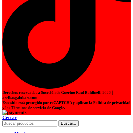
|
Derechos reservados a Sucesión de Guerino Raul Baldinelli
2026
arribasgalobart.com
Este sitio está protegido por reCAPTCHA y aplican la Política de privacidad
y los Términos de servicio de Google.
Cerrar
Buscar...