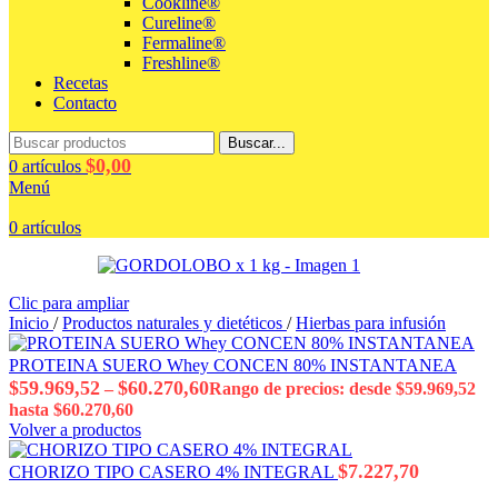
Cookline®
Cureline®
Fermaline®
Freshline®
Recetas
Contacto
Buscar...
$
0,00
0
artículos
Menú
0
artículos
Clic para ampliar
Inicio
/
Productos naturales y dietéticos
/
Hierbas para infusión
PROTEINA SUERO Whey CONCEN 80% INSTANTANEA
$
59.969,52
$
60.270,60
–
Rango de precios: desde $59.969,52
hasta $60.270,60
Volver a productos
$
7.227,70
CHORIZO TIPO CASERO 4% INTEGRAL