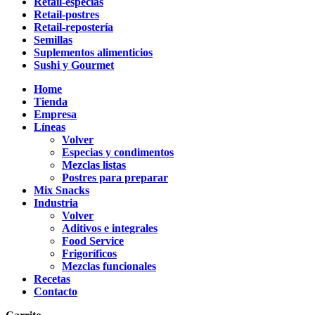
Retail-especias
Retail-postres
Retail-repostería
Semillas
Suplementos alimenticios
Sushi y Gourmet
Home
Tienda
Empresa
Líneas
Volver
Especias y condimentos
Mezclas listas
Postres para preparar
Mix Snacks
Industria
Volver
Aditivos e integrales
Food Service
Frigoríficos
Mezclas funcionales
Recetas
Contacto