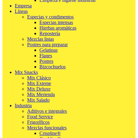
Limpieza e higiene industrial
Empresa
Líneas
Especias y condimentos
Especias intensas
Hierbas aromáticas
Repostería
Mezclas listas
Postres para preparar
Gelatinas
Flanes
Postres
Bizcochuelos
Mix Snacks
Mix Clásico
Mix Exteme
Mix Deluxe
Mix Merienda
Mix Salado
Industria
Aditivos e integrales
Food Service
Frigoríficos
Mezclas funcionales
Crispline®