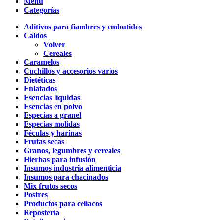
Menú
Categorías
Aditivos para fiambres y embutidos
Caldos
Volver
Cereales
Caramelos
Cuchillos y accesorios varios
Dietéticas
Enlatados
Esencias líquidas
Esencias en polvo
Especias a granel
Especias molidas
Féculas y harinas
Frutas secas
Granos, legumbres y cereales
Hierbas para infusión
Insumos industria alimenticia
Insumos para chacinados
Mix frutos secos
Postres
Productos para celíacos
Repostería