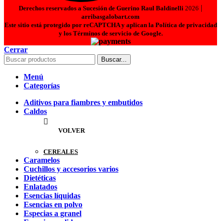
|
Derechos reservados a Sucesión de Guerino Raul Baldinelli
2026
arribasgalobart.com
Este sitio está protegido por reCAPTCHA y aplican la Política de privacidad
y los Términos de servicio de Google.
Cerrar
Buscar...
Menú
Categorías
Aditivos para fiambres y embutidos
Caldos
VOLVER
CEREALES
Caramelos
Cuchillos y accesorios varios
Dietéticas
Enlatados
Esencias líquidas
Esencias en polvo
Especias a granel