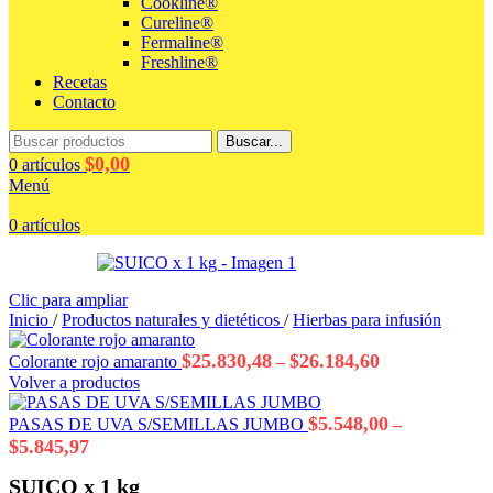
Cookline®
Cureline®
Fermaline®
Freshline®
Recetas
Contacto
Buscar...
$
0,00
0
artículos
Menú
0
artículos
Clic para ampliar
Inicio
/
Productos naturales y dietéticos
/
Hierbas para infusión
Rango
$
25.830,48
$
26.184,60
Colorante rojo amaranto
–
de
Volver a productos
precios:
desde
$
5.548,00
PASAS DE UVA S/SEMILLAS JUMBO
–
$25.830,48
Rango
$
5.845,97
hasta
de
$26.184,60
precios:
SUICO x 1 kg