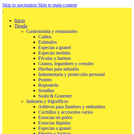
Skip to navigation
Skip to main content
Inicio
Tienda
Gastronomía y restaurantes
Caldos
Enlatados
Especias a granel
Especias molidas
Féculas y harinas
Granos, legumbres y cereales
Hierbas para infusión
Indumentaria y protección personal
Postres
Repostería
Semillas
Sushi & Gourmet
Industria y frigoríficos
Aditivos para fiambres y embutidos
Cuchillos y accesorios varios
Esencias en polvo
Esencias líquidas
Especias a granel
Féculas y harinas