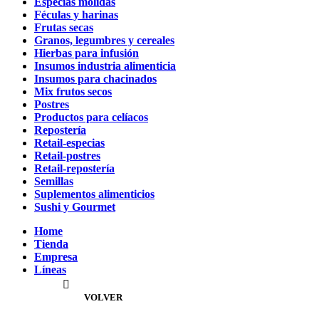
Especias molidas
Féculas y harinas
Frutas secas
Granos, legumbres y cereales
Hierbas para infusión
Insumos industria alimenticia
Insumos para chacinados
Mix frutos secos
Postres
Productos para celíacos
Repostería
Retail-especias
Retail-postres
Retail-repostería
Semillas
Suplementos alimenticios
Sushi y Gourmet
Home
Tienda
Empresa
Líneas
VOLVER