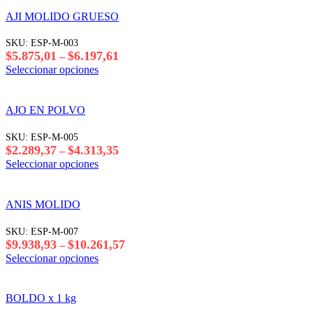
tiene
$3.684,93
varias
AJI MOLIDO GRUESO
hasta
variantes.
$6.795,75
Las
SKU:
ESP-M-003
opciones
Rango
$
5.875,01
$
6.197,61
–
se
de
Este
Seleccionar opciones
pueden
precios:
producto
elegir
desde
tiene
en
$5.875,01
varias
AJO EN POLVO
la
hasta
variantes.
página
$6.197,61
Las
SKU:
ESP-M-005
del
opciones
Rango
$
2.289,37
$
4.313,35
–
producto
se
de
Este
Seleccionar opciones
pueden
precios:
producto
elegir
desde
tiene
en
$2.289,37
varias
ANIS MOLIDO
la
hasta
variantes.
página
$4.313,35
Las
SKU:
ESP-M-007
del
opciones
Rango
$
9.938,93
$
10.261,57
–
producto
se
de
Este
Seleccionar opciones
pueden
precios:
producto
elegir
desde
tiene
en
$9.938,93
varias
BOLDO x 1 kg
la
hasta
variantes.