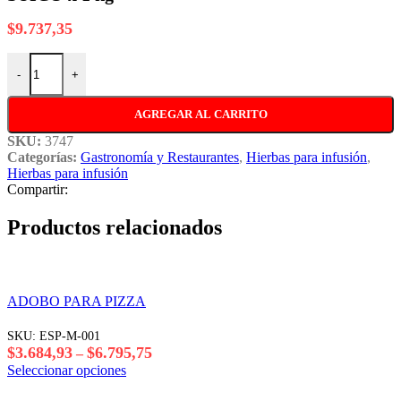
desde
$5.548,00
$
9.737,35
hasta
$5.845,97
SUICO x 1 kg cantidad
-
+
AGREGAR AL CARRITO
SKU:
3747
Categorías:
Gastronomía y Restaurantes
,
Hierbas para infusión
,
Hierbas para infusión
Compartir:
Productos relacionados
ADOBO PARA PIZZA
SKU:
ESP-M-001
Rango
$
3.684,93
$
6.795,75
–
de
Este
Seleccionar opciones
precios:
producto
desde