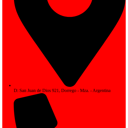
D: San Juan de Dios 921, Dorrego - Mza. - Argentina