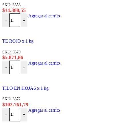
página
$10.261,57
Las
SKU:
3658
del
opciones
$
14.388,55
producto
se
BOLDO x 1 kg cantidad
Agregar al carrito
pueden
-
+
elegir
en
la
página
TE ROJO x 1 kg
del
producto
SKU:
3670
$
5.871,86
TE ROJO x 1 kg cantidad
Agregar al carrito
-
+
TILO EN HOJAS x 1 kg
SKU:
3672
$
102.761,79
TILO EN HOJAS x 1 kg cantidad
Agregar al carrito
-
+