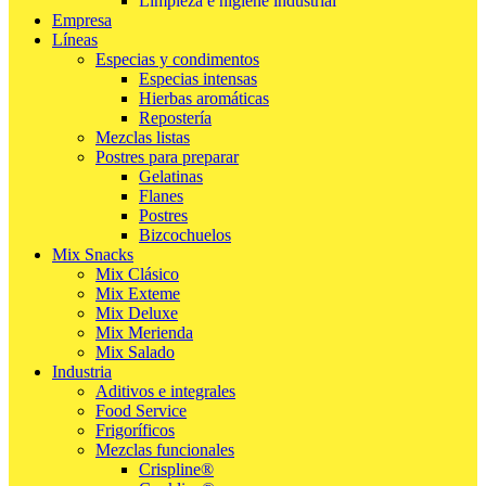
Limpieza e higiene industrial
Empresa
Líneas
Especias y condimentos
Especias intensas
Hierbas aromáticas
Repostería
Mezclas listas
Postres para preparar
Gelatinas
Flanes
Postres
Bizcochuelos
Mix Snacks
Mix Clásico
Mix Exteme
Mix Deluxe
Mix Merienda
Mix Salado
Industria
Aditivos e integrales
Food Service
Frigoríficos
Mezclas funcionales
Crispline®