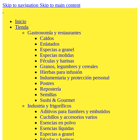
Skip to navigation
Skip to main content
Inicio
Tienda
Gastronomía y restaurantes
Caldos
Enlatados
Especias a granel
Especias molidas
Féculas y harinas
Granos, legumbres y cereales
Hierbas para infusión
Indumentaria y protección personal
Postres
Repostería
Semillas
Sushi & Gourmet
Industria y frigoríficos
Aditivos para fiambres y embutidos
Cuchillos y accesorios varios
Esencias en polvo
Esencias líquidas
Especias a granel
Féculas y harinas