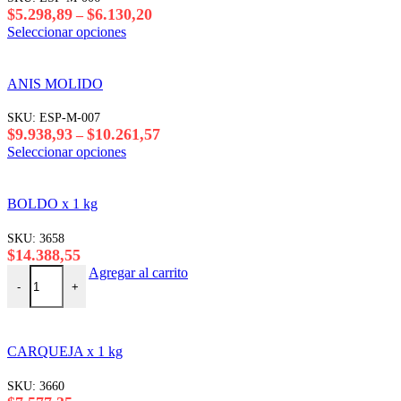
Rango
$
5.298,89
$
6.130,20
–
de
Este
Seleccionar opciones
precios:
producto
desde
tiene
$5.298,89
varias
ANIS MOLIDO
hasta
variantes.
$6.130,20
Las
SKU:
ESP-M-007
opciones
Rango
$
9.938,93
$
10.261,57
–
se
de
Este
Seleccionar opciones
pueden
precios:
producto
elegir
desde
tiene
en
$9.938,93
varias
BOLDO x 1 kg
la
hasta
variantes.
página
$10.261,57
Las
SKU:
3658
del
opciones
$
14.388,55
producto
se
BOLDO x 1 kg cantidad
Agregar al carrito
pueden
-
+
elegir
en
la
página
CARQUEJA x 1 kg
del
producto
SKU:
3660