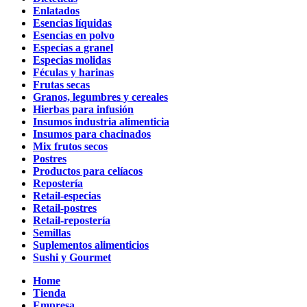
Enlatados
Esencias líquidas
Esencias en polvo
Especias a granel
Especias molidas
Féculas y harinas
Frutas secas
Granos, legumbres y cereales
Hierbas para infusión
Insumos industria alimenticia
Insumos para chacinados
Mix frutos secos
Postres
Productos para celíacos
Repostería
Retail-especias
Retail-postres
Retail-repostería
Semillas
Suplementos alimenticios
Sushi y Gourmet
Home
Tienda
Empresa