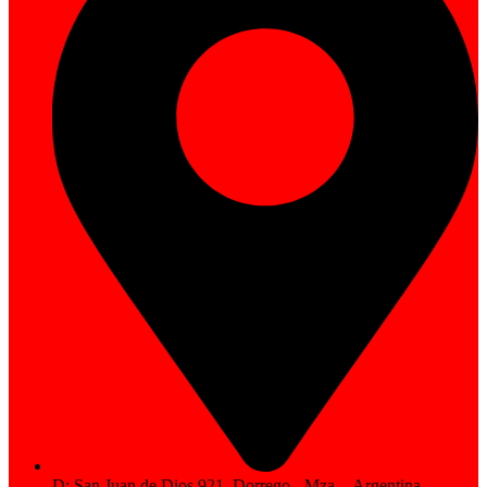
D: San Juan de Dios 921, Dorrego - Mza. - Argentina