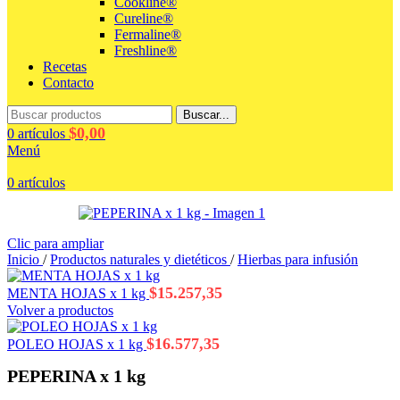
Cookline®
Cureline®
Fermaline®
Freshline®
Recetas
Contacto
Buscar...
$
0,00
0
artículos
Menú
0
artículos
Clic para ampliar
Inicio
/
Productos naturales y dietéticos
/
Hierbas para infusión
$
15.257,35
MENTA HOJAS x 1 kg
Volver a productos
$
16.577,35
POLEO HOJAS x 1 kg
PEPERINA x 1 kg