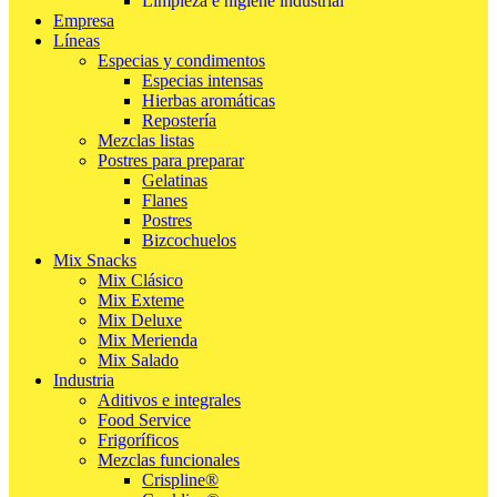
Limpieza e higiene industrial
Empresa
Líneas
Especias y condimentos
Especias intensas
Hierbas aromáticas
Repostería
Mezclas listas
Postres para preparar
Gelatinas
Flanes
Postres
Bizcochuelos
Mix Snacks
Mix Clásico
Mix Exteme
Mix Deluxe
Mix Merienda
Mix Salado
Industria
Aditivos e integrales
Food Service
Frigoríficos
Mezclas funcionales
Crispline®