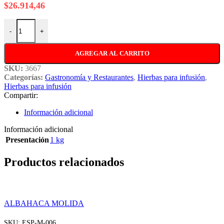
$
26.914,46
PEPERINA x 1 kg cantidad
-
+
AGREGAR AL CARRITO
SKU:
3667
Categorías:
Gastronomía y Restaurantes
,
Hierbas para infusión
,
Hierbas para infusión
Compartir:
Información adicional
Información adicional
Presentación
1 kg
Productos relacionados
ALBAHACA MOLIDA
SKU:
ESP-M-006