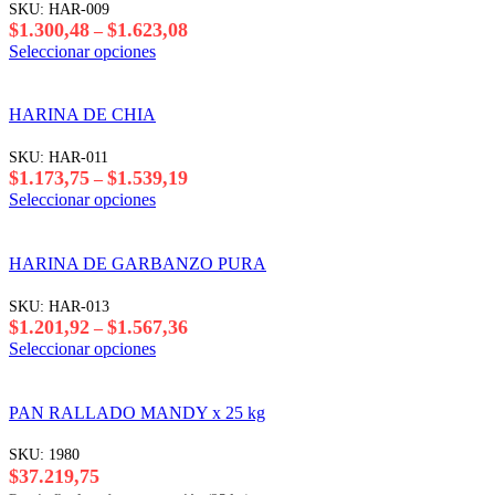
Las
SKU:
HAR-009
del
opciones
Rango
$
1.300,48
$
1.623,08
–
producto
se
de
Este
Seleccionar opciones
pueden
precios:
producto
elegir
desde
tiene
en
$1.300,48
varias
HARINA DE CHIA
la
hasta
variantes.
página
$1.623,08
Las
SKU:
HAR-011
del
opciones
Rango
$
1.173,75
$
1.539,19
–
producto
se
de
Este
Seleccionar opciones
pueden
precios:
producto
elegir
desde
tiene
en
$1.173,75
varias
HARINA DE GARBANZO PURA
la
hasta
variantes.
página
$1.539,19
Las
SKU:
HAR-013
del
opciones
Rango
$
1.201,92
$
1.567,36
–
producto
se
de
Este
Seleccionar opciones
pueden
precios:
producto
elegir
desde
tiene
en
$1.201,92
varias
PAN RALLADO MANDY x 25 kg
la
hasta
variantes.
página
$1.567,36
Las
SKU:
1980
del
opciones
$
37.219,75
producto
se