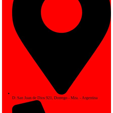
D: San Juan de Dios 921, Dorrego - Mza. - Argentina