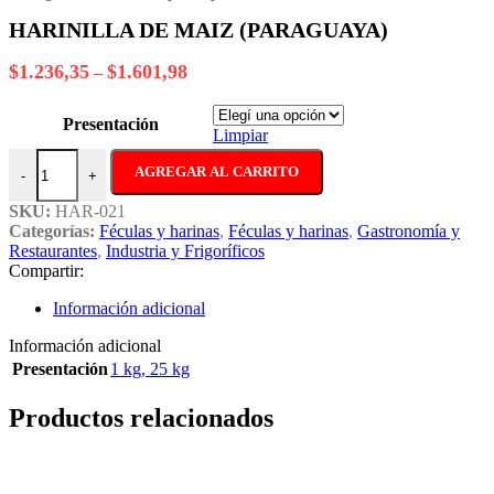
$1.480,38
HARINILLA DE MAIZ (PARAGUAYA)
Rango
$
1.236,35
$
1.601,98
–
de
precios:
Presentación
desde
Limpiar
$1.236,35
HARINILLA DE MAIZ (PARAGUAYA) cantidad
hasta
AGREGAR AL CARRITO
-
+
$1.601,98
SKU:
HAR-021
Categorías:
Féculas y harinas
,
Féculas y harinas
,
Gastronomía y
Restaurantes
,
Industria y Frigoríficos
Compartir:
Información adicional
Información adicional
Presentación
1 kg
,
25 kg
Productos relacionados