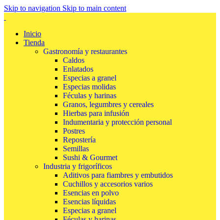
Skip to navigation
Skip to main content
Inicio
Tienda
Gastronomía y restaurantes
Caldos
Enlatados
Especias a granel
Especias molidas
Féculas y harinas
Granos, legumbres y cereales
Hierbas para infusión
Indumentaria y protección personal
Postres
Repostería
Semillas
Sushi & Gourmet
Industria y frigoríficos
Aditivos para fiambres y embutidos
Cuchillos y accesorios varios
Esencias en polvo
Esencias líquidas
Especias a granel
Féculas y harinas