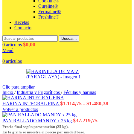
Cookline®
Cureline®
Fermaline®
Freshline®
Recetas
Contacto
Buscar...
$
0,00
0
artículos
Menú
0
artículos
Clic para ampliar
Inicio
/
Industria y Frigoríficos
/
Féculas y harinas
Rango
$
1.114,75
$
1.480,38
HARINA INTEGRAL FINA
–
de
Volver a productos
precios:
desde
$
37.219,75
PAN RALLADO MANDY x 25 kg
$1.114,75
Precio final según presentación (25 kg).
hasta
En la grilla se muestra el precio por unidad base.