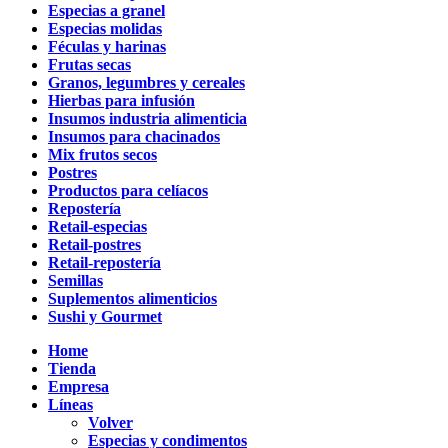
Especias a granel
Especias molidas
Féculas y harinas
Frutas secas
Granos, legumbres y cereales
Hierbas para infusión
Insumos industria alimenticia
Insumos para chacinados
Mix frutos secos
Postres
Productos para celíacos
Repostería
Retail-especias
Retail-postres
Retail-repostería
Semillas
Suplementos alimenticios
Sushi y Gourmet
Home
Tienda
Empresa
Líneas
Volver
Especias y condimentos