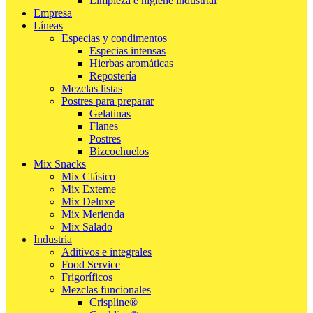
Limpieza e higiene industrial
Empresa
Líneas
Especias y condimentos
Especias intensas
Hierbas aromáticas
Repostería
Mezclas listas
Postres para preparar
Gelatinas
Flanes
Postres
Bizcochuelos
Mix Snacks
Mix Clásico
Mix Exteme
Mix Deluxe
Mix Merienda
Mix Salado
Industria
Aditivos e integrales
Food Service
Frigoríficos
Mezclas funcionales
Crispline®