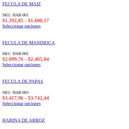
FECULA DE MAIZ
SKU:
HAR-001
Rango
$
1.392,85
$
1.600,17
–
de
Este
Seleccionar opciones
precios:
producto
desde
tiene
$1.392,85
varias
FECULA DE MANDIOCA
hasta
variantes.
$1.600,17
Las
SKU:
HAR-002
opciones
Rango
$
2.099,76
$
2.465,04
–
se
de
Este
Seleccionar opciones
pueden
precios:
producto
elegir
desde
tiene
en
$2.099,76
varias
FECULA DE PAPAS
la
hasta
variantes.
página
$2.465,04
Las
SKU:
HAR-003
del
opciones
Rango
$
3.417,96
$
3.742,44
–
producto
se
de
Este
Seleccionar opciones
pueden
precios:
producto
elegir
desde
tiene
en
$3.417,96
varias
HARINA DE ARROZ
la
hasta
variantes.
página
$3.742,44