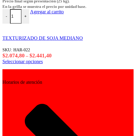
Precio final según presentación (25 kg).
pueden
En la grilla se muestra el precio por unidad base.
elegir
PAN RALLADO MANDY x 25 kg cantidad
Agregar al carrito
en
-
+
la
página
del
producto
TEXTURIZADO DE SOJA MEDIANO
SKU:
HAR-022
Rango
$
2.074,80
$
2.441,40
–
de
Este
Seleccionar opciones
precios:
producto
desde
tiene
$2.074,80
varias
Horarios de atención
hasta
variantes.
$2.441,40
Las
opciones
se
pueden
elegir
en
la
página
del