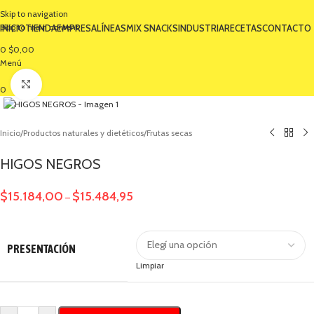
Skip to navigation
Skip to main content
INICIO
TIENDA
EMPRESA
LÍNEAS
MIX SNACKS
INDUSTRIA
RECETAS
CONTACTO
0
$
0,00
Menú
Clic para ampliar
0
Inicio
/
Productos naturales y dietéticos
/
Frutas secas
HIGOS NEGROS
$
15.184,00
$
15.484,95
–
PRESENTACIÓN
Limpiar