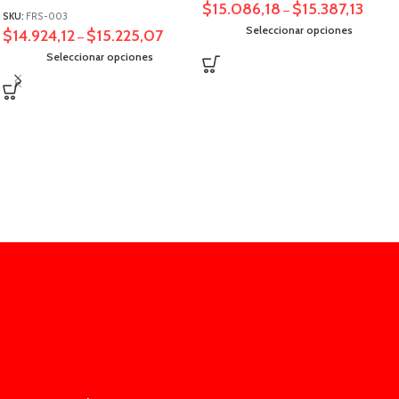
$
15.086,18
$
15.387,13
–
SKU:
FRS-003
Seleccionar opciones
$
14.924,12
$
15.225,07
–
Seleccionar opciones