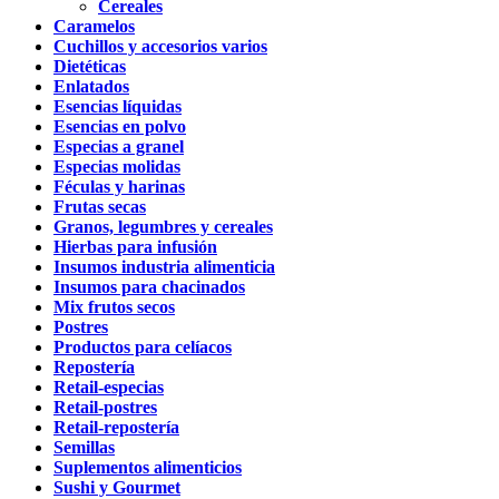
Cereales
Caramelos
Cuchillos y accesorios varios
Dietéticas
Enlatados
Esencias líquidas
Esencias en polvo
Especias a granel
Especias molidas
Féculas y harinas
Frutas secas
Granos, legumbres y cereales
Hierbas para infusión
Insumos industria alimenticia
Insumos para chacinados
Mix frutos secos
Postres
Productos para celíacos
Repostería
Retail-especias
Retail-postres
Retail-repostería
Semillas
Suplementos alimenticios
Sushi y Gourmet