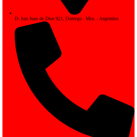
D: San Juan de Dios 921, Dorrego - Mza. - Argentina