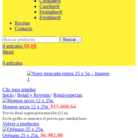
Cookline®
Cureline®
Fermaline®
Freshline®
Recetas
Contacto
Buscar...
$
0,00
0
artículos
Menú
0
artículos
Clic para ampliar
Inicio
/
Retail y Reventa
/
Retail-especias
$
15.668,64
Hongos secos 12 x 25g.
Precio final según presentación (12 u).
En la grilla se muestra el precio por unidad base.
Volver a productos
$
6.982,00
Orégano 25 x 25g.