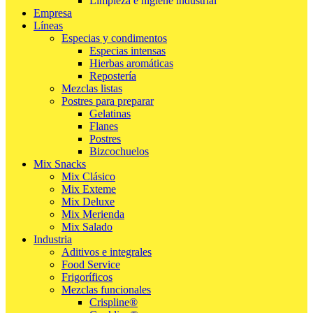
Limpieza e higiene industrial
Empresa
Líneas
Especias y condimentos
Especias intensas
Hierbas aromáticas
Repostería
Mezclas listas
Postres para preparar
Gelatinas
Flanes
Postres
Bizcochuelos
Mix Snacks
Mix Clásico
Mix Exteme
Mix Deluxe
Mix Merienda
Mix Salado
Industria
Aditivos e integrales
Food Service
Frigoríficos
Mezclas funcionales
Crispline®