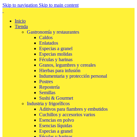
Skip to navigation
Skip to main content
Inicio
Tienda
Gastronomía y restaurantes
Caldos
Enlatados
Especias a granel
Especias molidas
Féculas y harinas
Granos, legumbres y cereales
Hierbas para infusión
Indumentaria y protección personal
Postres
Repostería
Semillas
Sushi & Gourmet
Industria y frigoríficos
Aditivos para fiambres y embutidos
Cuchillos y accesorios varios
Esencias en polvo
Esencias líquidas
Especias a granel
Féculas y harinas