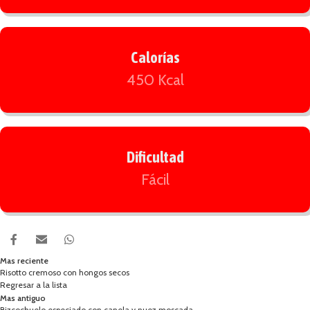
Calorías
450 Kcal
Dificultad
Fácil
Mas reciente
Risotto cremoso con hongos secos
Regresar a la lista
Mas antiguo
Bizcochuelo especiado con canela y nuez moscada