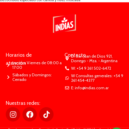
Horarios de
Contacto
D: San Juan de Dios 921,
Dorrego - Mza. - Argentina
atención
Lunes a Viernes de 08:00 a
17:00
W: +54 9 261 502-6472
Sábados y Domingos:
W Consultas generales: +54 9
Cerrado
261 454-4377
E: info@indias.com.ar
Nuestras redes: