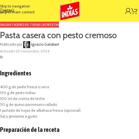
Skip to navigation
MENÚ
Skip to main content
SALSAS Y ADEREZOS
,
TODAS LAS RECETAS
Pasta casera con pesto cremoso
Publicado por
Ignacio Galobart
Activado 29 noviembre, 2024
0
Ingredientes
400 g de pasta fresca o seca
150 g de pesto Indias
100 ml de crema de leche
50 g de queso parmesano rallado
1 puñado de hojas de albahaca fresca (opcional)
Sal y pimienta a gusto
Preparación de la receta