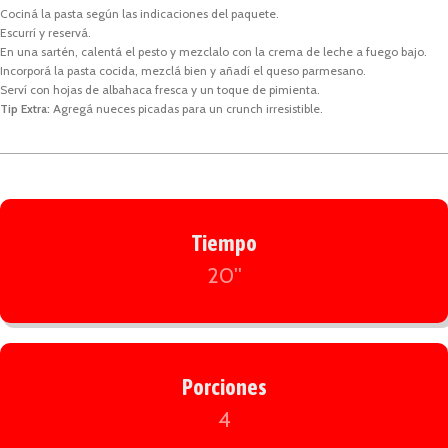
Cociná la pasta según las indicaciones del paquete.
Escurrí y reservá.
En una sartén, calentá el pesto y mezclalo con la crema de leche a fuego bajo.
Incorporá la pasta cocida, mezclá bien y añadí el queso parmesano.
Serví con hojas de albahaca fresca y un toque de pimienta.
Tip Extra:
Agregá nueces picadas para un crunch irresistible.
Tiempo
20''
Porciones
4